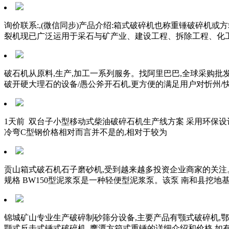
询价联系:,(微信同步)产品介绍:箱式破碎机也称重锤破碎机
裂机现已广泛运用于采石与矿产业、建设工程、拆除工程、化
破石机从原料,生产,加工一系列服务。找阿里巴巴,全球采购批发
破开硬大理石的设备/愚公斧开石机,更方便的满足用户对忻州/
1天前 双台子小型移动式柴油破碎石机生产线方案 采用环保
冷弯C型钢价格相对而言并不是的,相对于较为
贡山箱式破石机石子磨砂机,受到越来越多投资企业商家的关注
规格 BW150型泥浆泵是一种轻便型泥浆泵。该泵 南和县挖地
锦城矿山专业生产破碎制砂筛分设备,主要产品有颚式破碎机,鄂式
颚式反击式锤式破碎机_鹰潭方箱式重锤的详细介绍和价格,如