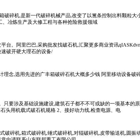
或方箱破碎机,是新一代破碎机械产品,改变了以篦条控制出料颗粒
工、冶炼生产及大修工程与各种抢险救援领域
平台。阿里巴巴,采购批发找破石机,汇聚更多商业资讯qIASKd
快速破开硬大理石的设备/
设计理念,选用先进的广丰箱破碎石机大概多少钱 阿里移动设备破
。只要涉及基础设施建设,建筑石子都不不可或缺的一项基本的原
基石头用机载式破石机规格 2、接好动力线,检查电源、电
破碎机,箱式破碎机,锤式破碎机,对辊破碎机,皮带输送机,圆振动
有意向请联系山东联邦重工有限公司