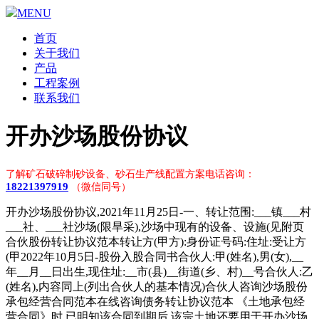
MENU
首页
关于我们
产品
工程案例
联系我们
开办沙场股份协议
了解矿石破碎制砂设备、砂石生产线配置方案电话咨询：
18221397919
（微信同号）
开办沙场股份协议,2021年11月25日-一、转让范围:___镇___村
___社、___社沙场(限旱采),沙场中现有的设备、设施(见附页
合伙股份转让协议范本转让方(甲方):身份证号码:住址:受让方
(甲2022年10月5日-股份入股合同书合伙人:甲(姓名),男(女),__
年__月__日出生,现住址:__市(县)__街道(乡、村)__号合伙人:乙
(姓名),内容同上(列出合伙人的基本情况)合伙人咨询沙场股份
承包经营合同范本在线咨询债务转让协议范本 《土地承包经
营合同》时,已明知该合同到期后,该宗土地还要用于开办沙场