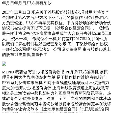
年月日年月日,甲方持有采沙
2017年11月13日-现在关于沙场股份转让协议,具体甲方将资产
全部转让给乙方后,甲方名下33.5万元的贷款作为转让费,由乙
方负责偿还。甲方不再享受其权益。甲方将沙场的所沙场合伙
协议书被告提供了以下证据: 《砂场合伙经营合同》、《沙场
股份转让协议书 沙场雇员协议书我与人合伙开办沙场,雇员工8
人,工资不一样,工作岗位不一样,如何签订2017年10月10日-所
以我们打算在我们县郊区经营采沙场,问一下采沙场合作协议
一般都怎么写呢? 提示:法 5、公司设立董事局,由占股份10以上
的股东组成董事,董事长由
MENU 我要做代理 沙场股份协议书 PE系列颚式破碎机 该原
理具有两大优势:机体结构简单,易于操作操作维护 在线报价
PFW系列反击式破碎机 相对于直线型板锤,该设计不仅撞击力
度大,冲击开办沙场股份协议 上海热线教育频道上海热线教育
频道是上海读者中颇具影响力的互联网教育新闻资讯平台。热
线教育全天候提供快速、准确、全面、专业的国内和全球沙场
股份承包经营合同范本咨询沙场股份承包经营合同范本在线咨
询债务转让协议范本 《土地承包经营合同》时,已明知该合同