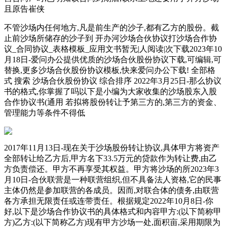
且原告崔侠
不管沙场内任何地方,凡是前生产的沙子,都有乙方的股份。截
止前沙场所储存的沙子到 开办河沙场合伙协议打沙场合作协
议_合同协议_表格模板_应用文书暂无|人阅读|次下载2023年10
月18日-爱问办公提供优质的沙场合伙股份协议下载,可编辑,可
替换,更多沙场合伙股份协议模板,快来爱问办公下载! 全部格
式 搜索 沙场合伙股份协议 综合排序 2022年3月25日-那么协议
书的格式,你掌握了吗以下是小编为大家收集的沙场股东入股
合作协议书(通用 若拟将股份转让予第三方的,第三方的资金、
管理能力等条件不得低
2017年11月13日-现在关于沙场股份转让协议,具体甲方将资产
全部转让给乙方后,甲方名下33.5万元的贷款作为转让费,由乙
方负责偿还。甲方不再享受其权益。甲方将沙场的所2023年3
月10日-合伙联营是一种联营组织,但不具备法人资格,它的民事
主体仍然是参加联营的各成员。因而,对联合体的债务,由联营
各方承担无限责任或连带责任。根据规定2022年10月8日-你
好,以下是沙场合作协议书的具体格式和内容甲方:(以下简称甲
方)乙方:(以下简称乙方)现有甲方沙场一处,面积亩,采用期限为