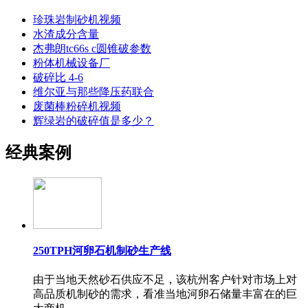
珍珠岩制砂机视频
水渣成分含量
杰弗朗tc66s c圆锥破参数
粉体机械设备厂
破碎比 4-6
维尔亚与那些降压药联合
废菌棒粉碎机视频
辉绿岩的破碎值是多少？
经典案例
250TPH河卵石机制砂生产线
由于当地天然砂石供应不足，该杭州客户针对市场上对
高品质机制砂的需求，看准当地河卵石储量丰富在的巨