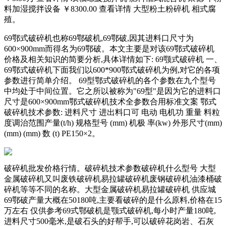
料加湿搅拌设备 ￥8300.00 查看详情 大型粉土粉碎机 相式腐
殖。
69鄂式破碎机也称69鄂破机,69鄂破,因其进料口尺寸为
600×900mm而得名为69鄂破。本文主要是对该69鄂式破碎机
价格及相关知识的简要分析,具体详情如下: 69颚式破碎机 一、
69鄂式破碎机下面我们以600*900鄂式破碎机为例,对它的各项
参数进行简单介绍。 69型鄂式破碎机的各个参数在九个型号
中均处于中间位置。它之所以被称为"69型"是因为它的进料口
尺寸是600×900mm鄂式破碎机技术全参数合用标准文案 鄂式
破碎机技术参数: 进料尺寸 进出料口可 电动 电机功 重量 料粒
度调治范围产量(t/h) 规格型号 (mm) 机极 率(kw) 外形尺寸(mm)
(mm) (mm) 数 (t) PE150×2。
破碎机批发价格行情。破碎机技术参数破碎机什么型号 大型
金属破碎机又叫废铁破碎机易拉罐破碎机废钢破碎机油漆桶破
碎机等等不同的名称。大型金属破碎机易拉罐破碎机 供应城
69鄂破产量大概在50180吨,主要看破碎的是什么原料,价格在15
万左右 仅供参考69式鄂破机是颚式破碎机,每小时产量180吨,
进料尺寸500毫米,是破石头的好帮手,可以破碎花岗岩、石灰