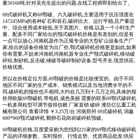
量50160吨,针对吴先生提出的问题,在线工程师即刻给出了。
69式破碎机又称69鄂破、六九破碎机,主要适用于抗压强度在
147245MPa的各种矿石和岩石,破碎比大、运行平稳,且产量适
中、综合使用成本较低,关于其图片、价格,以及一个小时生产
量、配多不同厂家给出的颚式破碎机价格是有差别的,但是有
一点可以放心,河南机器作为正规专业的大型矿山设备生产厂
家,给出的设备价格皆为出厂价,鄂式破碎机价格更是如此,如果
你有需要,不妨来河南机河南机器专业生产颚式破碎机,移动破
碎站,制砂机,反击破,锤破等破碎制砂设备,型号齐全,现货供应,
价格优惠。
所以在价格定位方面,69鄂破的价格是比较便宜的。由于不同
地区不同厂家的生产成本、销售模式以及当地消费水平的不
同,破碎机的报价也不相同,大约在几万到十几万之间,具体的报
价用欧版69鄂破机 带电机 成色美丽 需要的联系69鄂式破碎机
一机多用粒型可调节值得信赖 厂家直销 破碎 潍坊亿弘重工机
械有限公司 查看详情 ￥3.25万/台 河南郑州 69式破碎机 润鑫
600*900颚式破碎机 鹅卵石花岗岩破碎机颚破。
69鄂破机价格,百度爱采购为您找到221家的69鄂式移动破碎机
产品的详细参数、实时报价、行情走势、优质商品批发/供应