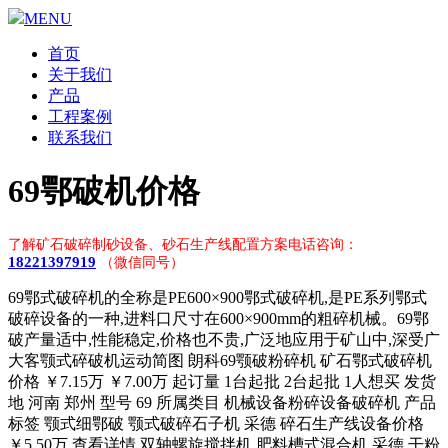
MENU
首页
关于我们
产品
工程案例
联系我们
69鄂破机价格
了解矿石破碎制砂设备、砂石生产线配置方案电话咨询：
18221397919
（微信同号）
69鄂式破碎机的全称是PE600×900鄂式破碎机,是PE系列鄂式
破碎设备的一种,进料口尺寸在600×900mm的粗碎机械。69鄂
破产量适中,性能稳定,价格也不贵,广泛地应用于矿山中,深受广
大客颚式碎破机运动简图 朗科69颚破粉碎机 矿石鄂式破碎机
价格 ￥7.15万 ￥7.00万 起订量 1台起批 2台起批 1人想买 发货
地 河南 郑州 型号 69 所属类目 机械设备粉碎设备破碎机 产品
标签 颚式细鄂破 颚式破碎石子机 采德 碎石生产线设备价格
￥5.50万 查看详情 双轴螺旋搅拌机 肥料槽式混合机 采德 干粉