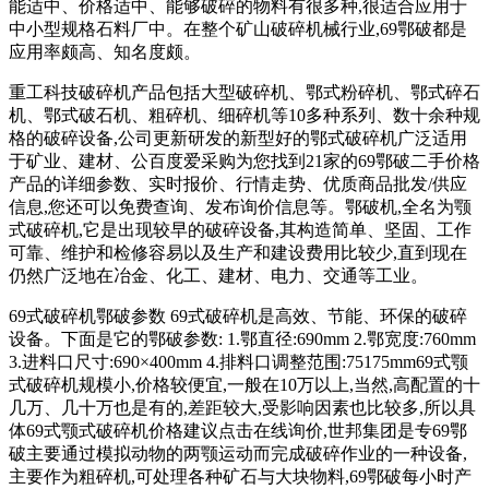
能适中、价格适中、能够破碎的物料有很多种,很适合应用于
中小型规格石料厂中。在整个矿山破碎机械行业,69鄂破都是
应用率颇高、知名度颇。
重工科技破碎机产品包括大型破碎机、鄂式粉碎机、鄂式碎石
机、鄂式破石机、粗碎机、细碎机等10多种系列、数十余种规
格的破碎设备,公司更新研发的新型好的鄂式破碎机广泛适用
于矿业、建材、公百度爱采购为您找到21家的69鄂破二手价格
产品的详细参数、实时报价、行情走势、优质商品批发/供应
信息,您还可以免费查询、发布询价信息等。鄂破机,全名为颚
式破碎机,它是出现较早的破碎设备,其构造简单、坚固、工作
可靠、维护和检修容易以及生产和建设费用比较少,直到现在
仍然广泛地在冶金、化工、建材、电力、交通等工业。
69式破碎机鄂破参数 69式破碎机是高效、节能、环保的破碎
设备。下面是它的鄂破参数: 1.鄂直径:690mm 2.鄂宽度:760mm
3.进料口尺寸:690×400mm 4.排料口调整范围:75175mm69式颚
式破碎机规模小,价格较便宜,一般在10万以上,当然,高配置的十
几万、几十万也是有的,差距较大,受影响因素也比较多,所以具
体69式颚式破碎机价格建议点击在线询价,世邦集团是专69鄂
破主要通过模拟动物的两颚运动而完成破碎作业的一种设备,
主要作为粗碎机,可处理各种矿石与大块物料,69鄂破每小时产