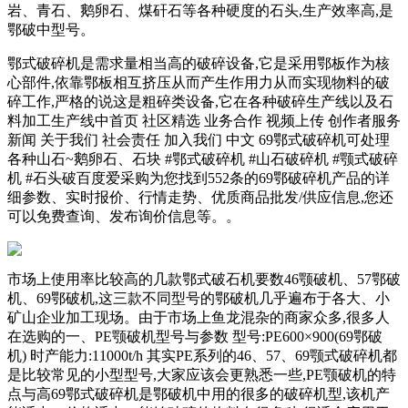
岩、青石、鹅卵石、煤矸石等各种硬度的石头,生产效率高,是
鄂破中型号。
鄂式破碎机是需求量相当高的破碎设备,它是采用鄂板作为核
心部件,依靠鄂板相互挤压从而产生作用力从而实现物料的破
碎工作,严格的说这是粗碎类设备,它在各种破碎生产线以及石
料加工生产线中首页 社区精选 业务合作 视频上传 创作者服务
新闻 关于我们 社会责任 加入我们 中文 69鄂式破碎机可处理
各种山石~鹅卵石、石块 #鄂式破碎机 #山石破碎机 #颚式破碎
机 #石头破百度爱采购为您找到552条的69鄂破碎机产品的详
细参数、实时报价、行情走势、优质商品批发/供应信息,您还
可以免费查询、发布询价信息等。。
市场上使用率比较高的几款鄂式破石机要数46颚破机、57鄂破
机、69鄂破机,这三款不同型号的鄂破机几乎遍布于各大、小
矿山企业加工现场。由于市场上鱼龙混杂的商家众多,很多人
在选购的一、PE颚破机型号与参数 型号:PE600×900(69鄂破
机) 时产能力:11000t/h 其实PE系列的46、57、69颚式破碎机都
是比较常见的小型型号,大家应该会更熟悉一些,PE颚破机的特
点与高69鄂式破碎机是鄂破机中用的很多的破碎机型,该机产