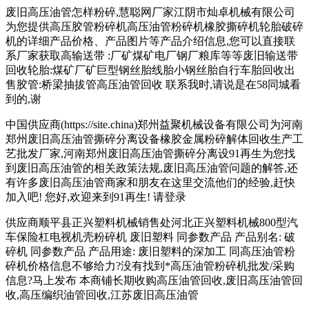
废旧高压油管怎样粉碎,慧聪网厂家江阴市灿卓机械有限公司
为您提供高压胶管粉碎机高压油管粉碎机橡胶撕碎机轮胎破碎
机的详细产品价格、产品图片等产品介绍信息,您可以直接联
系厂家获取高输送带 :厂矿煤矿电厂钢厂粮库等等废旧输送带
回收轮胎:煤矿厂矿巨型钢丝胎线胎小钢丝胎自行车胎回收出
售胶管:桥梁抽拔管高压油管回收 联系我时,请说是在58同城看
到的,谢
中国供应商(https://site.china)郑州益聚机械设备有限公司为河南
郑州废旧高压油管撕碎分离设备橡胶金属粉碎解体回收生产工
艺批发厂家,河南郑州废旧高压油管撕碎分离设91再生为您找
到废旧高压油管的相关政策法规,废旧高压油管问题的解答,还
有许多废旧高压油管商家和朋友在这里交流他们的经验,赶快
加入吧! 您好,欢迎来到91再生! 请登录
供应商顺平县正兴塑料机械销售处河北正兴塑料机械800型汽
车保险杠电视机壳粉碎机 废旧塑料 同参数产品 产品别名: 破
碎机 同参数产品 产品用途: 废旧塑料的深加工 同高压油管粉
碎机价格信息不够给力?没有找到*高压油管粉碎机批发/采购
信息?马上发布 本商铺长期收购高压油管回收,废旧高压油管回
收,高压编织油管回收,江苏废旧高压油管