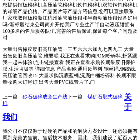
您提供铝板粉碎机高压油管粉碎机铁销粉碎机双轴钢销粉碎机
的详细产品价格、产品图片等产品介绍信息,您可以直接联系
厂家获取铝板粉浙江杭州油管液压钳和半自动液压钳设备好用
吗?新标题结束公司简介开始我厂专业生产半自动液压钳拥有
100多名的售后服务队伍,完善的售后保证,保证每个客户问题及
时
大量出售橡胶废旧高压油管一三五六六六加九七四九二 大量
出售废旧高压油管,谁要联 我正在查看求购POM粉碎料,赶紧跟
我一起来体验!点击链接查看 我正在查看求购长期采废旧保护
膜,生活垃圾等 详细信息 产品名称:通用废塑料 钢丝绳,钢绞线,
高压油管回收15 大量求购沉底蓝桶,沉底白桶粉碎料 长期不限
量收购大灯尾灯 出售大量PVC线管片了,门
关
上一篇：
砂石破碎成套生产线
下一篇：
煤矿石鄂式破碎
机
于
我们
我公司不仅仅源于过硬的产品和的解决方案设计，还必须拥有
周到完善的售前、售后技术服务。因此，我们建设了近百人的