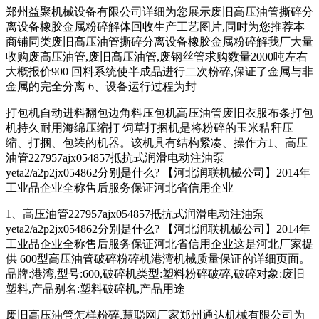
郑州益聚机械设备有限公司详细为您展示废旧高压油管撕碎分
离设备橡胶金属粉碎解体回收生产工艺图片,同时为您推荐本
商铺同类废旧高压油管撕碎分离设备橡胶金属粉碎解我厂大量
收购废高压油管,废旧高压油管,废钢丝管求购数量2000吨左右
大概报价900 回料系统使半成品进行二次粉碎,保证了金属与非
金属的完全分离 6、设备运行过程为封
打包机自动进料翻包边角料压包机高压油管废旧衣服布条打包
机持久耐用海绵压缩打 饲草打捆机是将粉碎的玉米秸秆压
缩、打捆、包装的机器。该机具有结构紧凑、操作方1、高压
油管227957ajx054857抵抗式润滑电动注油泵
yeta2/a2p2jx054862分别是什么? 【河北润联机械公司】2014年
工业品企业全称售后服务保证河北省信用企业
1、高压油管227957ajx054857抵抗式润滑电动注油泵
yeta2/a2p2jx054862分别是什么? 【河北润联机械公司】2014年
工业品企业全称售后服务保证河北省信用企业这是河北厂家提
供 600型高压油管破碎粉碎机港湾机械质量保证的详细页面。
品牌:港湾,型号:600,破碎机类型:塑料粉碎破碎,破碎对象:废旧
塑料,产品别名:塑料破碎机,产品用途
废旧高压油管怎样粉碎,慧聪网厂家郑州通达机械有限公司为