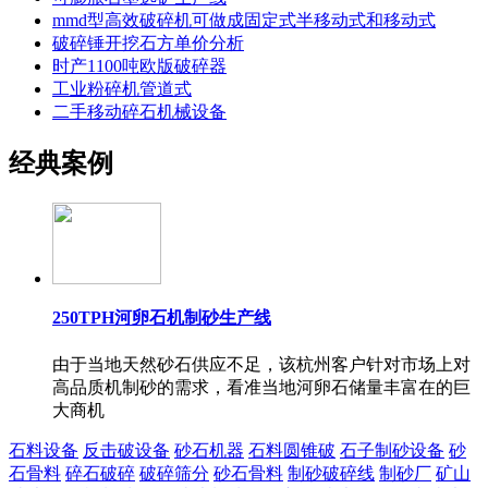
mmd型高效破碎机可做成固定式半移动式和移动式
破碎锤开挖石方单价分析
时产1100吨欧版破碎器
工业粉碎机管道式
二手移动碎石机械设备
经典案例
250TPH河卵石机制砂生产线
由于当地天然砂石供应不足，该杭州客户针对市场上对
高品质机制砂的需求，看准当地河卵石储量丰富在的巨
大商机
石料设备
反击破设备
砂石机器
石料圆锥破
石子制砂设备
砂
石骨料
碎石破碎
破碎筛分
砂石骨料
制砂破碎线
制砂厂
矿山