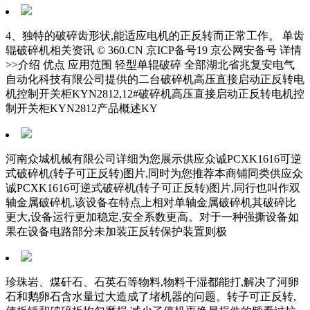
4、独特的破碎齿形状,能适应电机的正反转而正常工作。 单齿
辊破碎机相关资讯 © 360.CN 京ICP备号19 京公网安备号 详情
>>介绍 优点 应用范围 轻型单辊破碎 全部湖北省兆复安电气
自动化科技有限公司提供的二台破碎机高压直接启动正反转电
机控制开关柜KYN2812,12#破碎机高压直接启动正反转电机控
制开关柜KYN2812产品概述KY
河南众城机械有限公司详细为您展示供应众诚PCXK1616可逆
式破碎机(转子可正反转)图片,同时为您推荐本商铺同类供应众
诚PCXK1616可逆式破碎机(转子可正反转)图片,同行也叫作双
轴金属破碎机,该设备在特点上相对单轴金属破碎机其破碎比
更大,设备运行更加稳定,安全系数更高。对于一种强撕设备如
果在设备电路部分未加装正反转保护装置则极
珍珠岩、煤矸石、石英石等物料,物料干湿都能打,解决了河卵
石和鹅卵石含水量过大造成了堵机器的问题。转子可正反转,