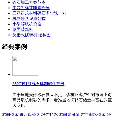
碎石加工方案范本
牛骨怎样才能够粉碎
三亚建筑材料碎石多少钱一方
机制砂含泥量公式
小型碎纸机价格
路面破坏机
反击式破碎机 结构图
经典案例
250TPH河卵石机制砂生产线
由于当地天然砂石供应不足，该杭州客户针对市场上对
高品质机制砂的需求，看准当地河卵石储量丰富在的巨
大商机
石料设备
反击破设备
砂石机器
石料圆锥破
石子制砂设备
砂