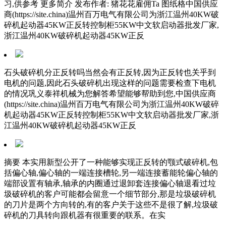
习,供参考 更多简介 发布作者: 猪花花雇佣Ta 图纸格中国供应
商(https://site.china)温州百万电气有限公司为浙江温州40KW破
碎机起动器45KW正反转控制柜55KW中文软启动器批发厂家,
浙江温州40KW破碎机起动器45KW正反
石头破碎机分正反转吗当然会有正反转,因为正反转也关乎到
电机的问题,因此石头破碎机出现这样的问题需要检查下电机
的情况巩义泰祥机械为您解答希望能够帮助到您,中国供应商
(https://site.china)温州百万电气有限公司为浙江温州40KW破碎
机起动器45KW正反转控制柜55KW中文软启动器批发厂家,浙
江温州40KW破碎机起动器45KW正反
摘要 本实用新型公开了一种能够实现正反转的颚式破碎机,包
括偏心轴,偏心轴的一端连接槽轮,另一端连接蓄能轮偏心轴的
端部设置有轴承,轴承的内圈通过退卸套连接偏心轴退看过垃
圾破碎机的客户可能都会留意一个细节部分,那是垃圾破碎机
的刀片是两个方向转的,有的客户关于这些不是很了解,垃圾破
碎机的刀具转向跟机器有很重要的联系。在实