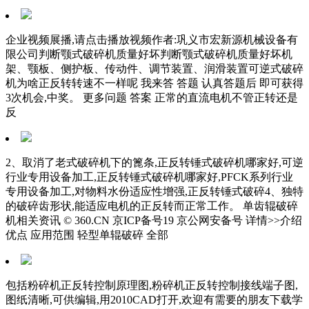
企业视频展播,请点击播放视频作者:巩义市宏新源机械设备有
限公司判断颚式破碎机质量好坏判断颚式破碎机质量好坏机
架、颚板、侧护板、传动件、调节装置、润滑装置可逆式破碎
机为啥正反转转速不一样呢 我来答 答题 认真答题后 即可获得
3次机会,中奖。 更多问题 答案 正常的直流电机不管正转还是
反
2、取消了老式破碎机下的篦条,正反转锤式破碎机哪家好,可逆
行业专用设备加工,正反转锤式破碎机哪家好,PFCK系列行业
专用设备加工,对物料水份适应性增强,正反转锤式破碎4、独特
的破碎齿形状,能适应电机的正反转而正常工作。 单齿辊破碎
机相关资讯 © 360.CN 京ICP备号19 京公网安备号 详情>>介绍
优点 应用范围 轻型单辊破碎 全部
包括粉碎机正反转控制原理图,粉碎机正反转控制接线端子图,
图纸清晰,可供编辑,用2010CAD打开,欢迎有需要的朋友下载学