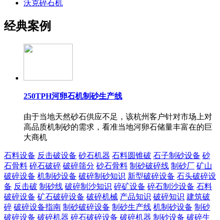
沃克碎石机
经典案例
250TPH河卵石机制砂生产线
由于当地天然砂石供应不足，该杭州客户针对市场上对
高品质机制砂的需求，看准当地河卵石储量丰富在的巨
大商机
石料设备
反击破设备
砂石机器
石料圆锥破
石子制砂设备
砂
石骨料
碎石破碎
破碎筛分
砂石骨料
制砂破碎线
制砂厂
矿山
破碎设备
机制砂设备
破碎制砂知识
新型破碎设备
石头破碎设
备
反击破
制砂线
破碎制沙知识
碎矿设备
碎石制沙设备
石料
破碎设备
矿石破碎设备
破碎机械
产品知识
破碎知识
建筑破
碎
破碎设备指南
制砂破碎设备
制砂生产线
机制砂设备
制砂
破碎设备
破碎机器
碎石破碎设备
破碎机器
制砂设备
破碎生