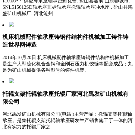
¥10.00⁄个: 供应冲承座轴承密封瓦盒. 盐山县涵润 山东聊城市.
SNL515612SD轴承座非标轴承座托辊轴承座冲承座 . 盐山县鸿
盛矿山机械厂. 河北沧州
机床机械配件轴承座铸钢件结构件机械加工铸件铸
造世界网铸造
2014年10月20日 机床机械配件轴承座铸钢件结构件机械加工
是生产大型硫化机合金钢和金刚石压力机铰链等配套成品；九
是为矿山机械提供各种型号的铸件机架。
托辊支架托辊轴承座托辊厂家河北禹发矿山机械有
限公司
河北禹发矿山机械有限公司(电话:)主营产品：托辊支架托辊轴
承座。是集托辊支架托辊轴承座研发生产销售施工于一体的河
北有实力的托辊厂家之