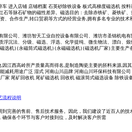
动破碎车 进入店铺 店铺档案 石英砂除铁设备 板式高梯度磁选机 按
⾦红⽯等脉⽯矿物的磁性差异。磁选⽬的：去除⾚铁矿、菱铁矿、
资、合作生产,转口贸易等方式的经营业务,拥有多名专业的技术
有限公司、潍坊智天工业自控设备有限公司、潍坊市圣锦机电有
介质浮沉法、分级、磁选、浮选、化学提纯、微生物法、漂白、煅
式磁选机}{永磁筒式磁选机}{永磁磁选机}{磁选机厂家}主要生
物,因江西高岭所产质量高而得名,是制造陶瓷主要的胚料来源,
耗用途广泛 湿式 河南山川品牌 河南山川环保科技有限公司 2年 
厂家 尾矿回收机 尾矿磁选机 回收机 磁滚筒式磁选设备 除铁设
艺流程说明
周到完善的售前、售后技术服务。因此，我们建设了近百人的技
，确保各个环节与客户对接到位，及时解决客户所需