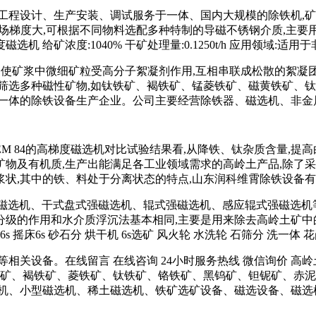
、工程设计、生产安装、调试服务于一体、国内大规模的除铁机,矿山
,磁场梯度大,可根据不同物料选配多种特制的导磁不锈钢介质,主
梯度磁选机 给矿浓度:1040% 干矿处理量:0.1250t/h 应用
,使矿浆中微细矿粒受高分子絮凝剂作用,互相串联成松散的絮凝团,单
筛选多种磁性矿物,如钛铁矿、褐铁矿、锰菱铁矿、磁黄铁矿、
一体的除铁设备生产企业。公司主要经营除铁器、磁选机、非金属
EM 84的高梯度磁选机对比试验结果看,从降铁、钛杂质含量,
物及有机质,生产出能满足各工业领域需求的高岭土产品,除了
状,其中的铁、料处于分离状态的特点,山东润科维霄除铁设备
强磁选机、干式盘式强磁选机、辊式强磁选机、感应辊式强磁选机等
级的作用和水介质浮沉法基本相同,主要是用来除去高岭土矿中的长
矿山6s 摇床6s 砂石分 烘干机 6s选矿 风火轮 水洗轮 石筛分 洗一体
相关设备。在线留言 在线咨询 24小时服务热线 微信询价 
赤铁矿、褐铁矿、菱铁矿、钛铁矿、铬铁矿、黑钨矿、钽铌矿、赤泥
选机、小型磁选机、稀土磁选机、铁矿选矿设备、磁选设备、磁选