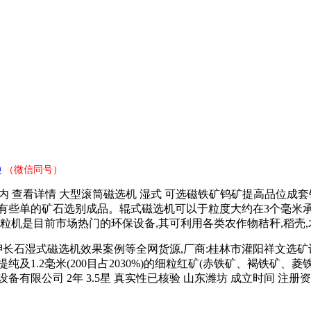
9
（微信同号）
 店内 查看详情 大型滚筒磁选机 湿式 可选磁铁矿钨矿提高品位成套
或有些单的矿石选别成品。辊式磁选机可以于粒度大约在3个毫米
颗粒机是目前市场热门的环保设备,其可利用各类农作物秸秆,稻壳
磁选机效果案例等全网货源,厂商:桂林市灌阳祥文选矿设备有限公司,型号:
及1.2毫米(200目占2030%)的细粒红矿(赤铁矿、褐铁矿
公司 2年 3.5星 真实性已核验 山东潍坊 成立时间 注册资本 3