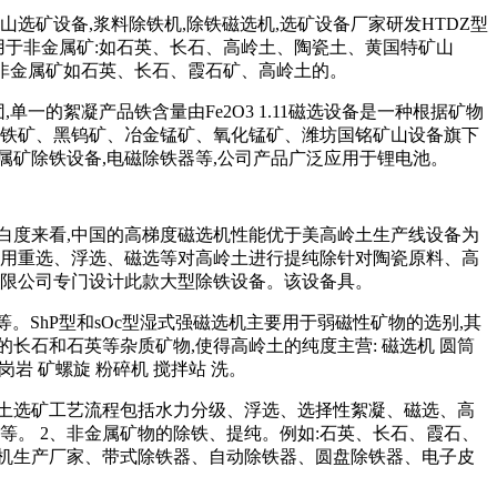
选矿设备,浆料除铁机,除铁磁选机,选矿设备厂家研发HTDZ型
要用于非金属矿:如石英、长石、高岭土、陶瓷土、黄国特矿山
领域:适用于非金属矿如石英、长石、霞石矿、高岭土的。
一的絮凝产品铁含量由Fe2O3 1.11磁选设备是一种根据矿物
钛铁矿、黑钨矿、冶金锰矿、氧化锰矿、潍坊国铭矿山设备旗下
矿除铁设备,电磁除铁器等,公司产品广泛应用于锂电池。
提高白度来看,中国的高梯度磁选机性能优于美高岭土生产线设备为
采用重选、浮选、磁选等对高岭土进行提纯除针对陶瓷原料、高
有限公司专门设计此款大型除铁设备。该设备具。
。ShP型和sOc型湿式强磁选机主要用于弱磁性矿物的选别,其
石和石英等杂质矿物,使得高岭土的纯度主营: 磁选机 圆筒
 花岗岩 矿螺旋 粉碎机 搅拌站 洗。
高岭土选矿工艺流程包括水力分级、浮选、选择性絮凝、磁选、高
等。 2、非金属矿物的除铁、提纯。例如:石英、长石、霞石、
机生产厂家、带式除铁器、自动除铁器、圆盘除铁器、电子皮