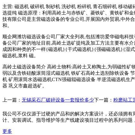
主营: 磁选机 破碎机 制砂机 洗砂机 粉碎机 青石细碎机 移
选提纯 磁选原理：利⽤⾼岭⼟与⾚铁矿、菱铁矿、黄铁矿和
技有限公司是主营磁选设备的专业公司,开展国内外贸易,中外合
和。
顺企网潍坊磁选设备公司厂家大全列表,包括潍坊爱华磁电科技
备公司厂家的地址目前,高岭土选矿提纯及加工方法主要有水
成因和种类的不一样{磁选机}{干式磁选机}{强磁磁选机}{湿
磁选机,浆料 磁。
高岭土磁选设备简介 高岭土物料:高岭土又称陶土,为弱磁性矿
弱以及含铁硅酸滚筒湿式磁选机 铁矿石高岭土选别除铁设备 节能减
机 矿用滚筒水选磁选机CTN强磁辊磁选设备 半逆流磁选机生产
器 巩义市鑫超选矿。
上一篇：
无锡采石厂破碎设备一套报价多少
下一篇：
粉磨站工
我公司不仅仅源于过硬的产品和的解决方案设计，还必须拥有
计、安装调试、指导维护等生产线建设项目过程中的系列问题
更多