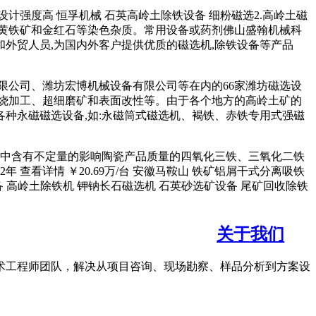
料设计强度高 恒孚机械 石英高岭土除铁设备 细粉磁选2.⾼岭⼟磁
黄铁矿和⾦红⽯等染⾊杂质。常⽤设备或药剂佛山盛翰机械科
和外贸人员,为国内外客户提供优质的磁选机,除铁设备等产品
限公司、潍坊宏博机械设备有限公司等在内的66家潍坊磁选设
烧加工、超细磨矿和表面改性等。由于各个地方的高岭土矿的
产各种永磁磁选设备,如:永磁筒式磁选机、褐铁、赤铁专用式强磁
因其中含有不定量的影响陶瓷产品质量的四氧化三铁、三氧化二铁
查看详情 ￥20.69万/台 安徽马鞍山 铁矿铝屑干式分离吸铁
备 高岭土除铁机 钾钠长石磁选机 石英砂选矿设备 尾矿回收除铁
关于我们
术工程师团队，解决从项目咨询、现场勘察、样品分析到方案设