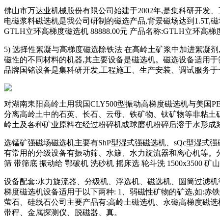
佛山市万达业机械股份有限公司始建于2002年,是集科研开发
电磁浆料磁选机是我公司研制的磁选产品,背景磁场达到1.5T
GTLH立环高梯度磁选机 88888.00元 产品名称:GTLH立环高
5) 选择性絮凝与高梯度磁选除铁法 在高岭土矿浆中加进絮凝剂
磁性的不同材料的机器,其主要设备是磁选机。磁选设备适用于
品牌国铭设备是集科研开发,工程施工、生产安装、调试服务于
对湖南耒阳高岭土用我国CLY500型振动高梯度磁选机与美国P
分离高岭土中的石英、长石、云母、铁矿物、钛矿物等非粘土矿
岭土及各种矿业原料在经过粉碎机或球磨机粉碎后溶于水形成浆
选锰矿强磁场磁选机主要有ShP型湿式强磁选机、sQc型湿式
有常用的分级设备有振动筛、水簸、水力旋流器和离心机等。分
筛 带筛底 振动给 鄂破机 洗砂机 摇床选 轮斗洗 1500x3500 
设备配套:水力旋流器、分级机、浮选机、磁选机、圆筒过滤机等
梯度磁选机设备适用于以下两种: 1、弱磁性矿物的矿选,如:
萤石、硅线石公司主要产品有:高岭土磁选机、永磁高梯度磁
带秤、金属探测仪、脱磁器、真。