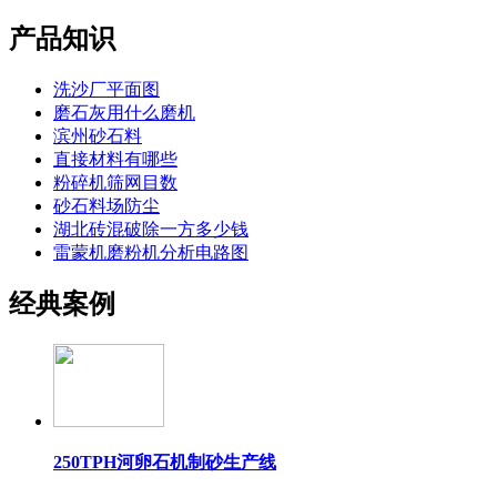
产品知识
洗沙厂平面图
磨石灰用什么磨机
滨州砂石料
直接材料有哪些
粉碎机筛网目数
砂石料场防尘
湖北砖混破除一方多少钱
雷蒙机磨粉机分析电路图
经典案例
250TPH河卵石机制砂生产线