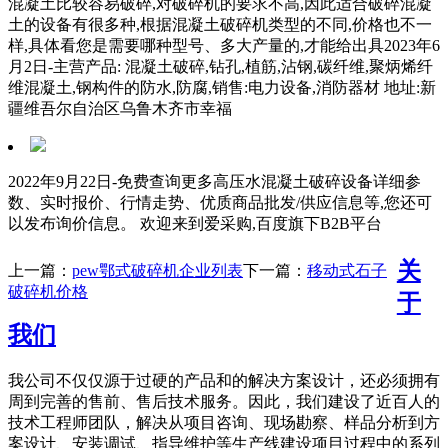
混凝土比较容易破碎,对破碎机的要求不高,因此适合破碎混凝
土的设备有很多种,根据混凝土破碎机类型的不同,价格也不一
样,具体看您是需要哪种型号、多大产量的,才能给出具2023年6
月2日-主营产品: 混凝土破碎,钻孔,植筋,沾钢,碳纤维,聚炳烯纤
维混凝土,钢构件的防水,防腐,销售:电力设备,消防器材 地址:新
疆维吾尔自治区乌鲁木齐市幸福
2022年9月22日-免费查询更多高压水混凝土破碎设备详细参
数、实时报价、行情走势、优质商品批发/供应信息等,您还可
以发布询价信息。 欢迎来到爱采购,百度旗下B2B平台
关
上一篇：
pew鄂式破碎机企业列表
下一篇：
移动式石子
破碎机价格
于
我们
我公司不仅仅源于过硬的产品和的解决方案设计，还必须拥有
周到完善的售前、售后技术服务。因此，我们建设了近百人的
技术工程师团队，解决从项目咨询、现场勘察、样品分析到方
案设计、安装调试、指导维护等生产线建设项目过程中的系列