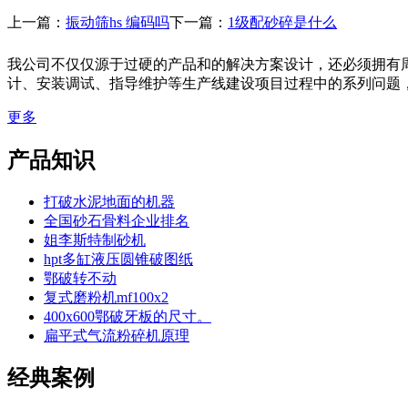
上一篇：
振动筛hs 编码吗
下一篇：
1级配砂碎是什么
我公司不仅仅源于过硬的产品和的解决方案设计，还必须拥有
计、安装调试、指导维护等生产线建设项目过程中的系列问题
更多
产品知识
打破水泥地面的机器
全国砂石骨料企业排名
姐李斯特制砂机
hpt多缸液压圆锥破图纸
鄂破转不动
复式磨粉机mf100x2
400x600鄂破牙板的尺寸。
扁平式气流粉碎机原理
经典案例