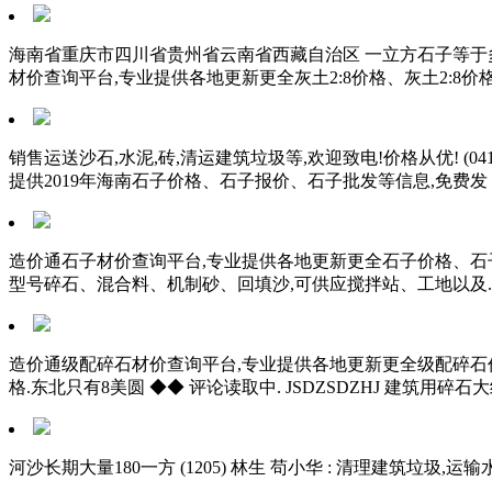
海南省重庆市四川省贵州省云南省西藏自治区 一立方石子等于多
材价查询平台,专业提供各地更新更全灰土2:8价格、灰土2:8
销售运送沙石,水泥,砖,清运建筑垃圾等,欢迎致电!价格从优! (04
提供2019年海南石子价格、石子报价、石子批发等信息,免费发
造价通石子材价查询平台,专业提供各地更新更全石子价格、石
型号碎石、混合料、机制砂、回填沙,可供应搅拌站、工地以及. (1
造价通级配碎石材价查询平台,专业提供各地更新更全级配碎石
格.东北只有8美圆 ◆◆ 评论读取中. JSDZSDZHJ 建筑用碎
河沙长期大量180一方 (1205) 林生 苟小华 : 清理建筑垃圾,运输