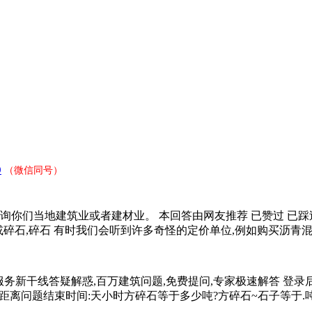
9
（微信同号）
询你们当地建筑业或者建材业。 本回答由网友推荐 已赞过 已踩过 
或碎石,碎石 有时我们会听到许多奇怪的定价单位,例如购买沥青
务新干线答疑解惑,百万建筑问题,免费提问,专家极速解答 登录
距离问题结束时间:天小时方碎石等于多少吨?方碎石~石子等于.吨.