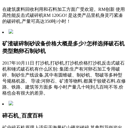
在建筑废料回收利用和石料加工方面广受欢迎。RM创新 使用
高性能反击式破碎机RM 120GO! 是这类产品里机身灵巧紧凑
的破碎机,产量可高达350吨/小时！
矿渣破碎制砂设备价格大概是多少?怎样选择破石机
类型鹅卵石制砂机
2017年10月11日 打沙机,打砂机,打沙机价格打沙机反击式破石
机和锤式破石机有什么区别: 集团:生产有河卵石加工专用破
碎、制砂生产线设备,其中有圆锥破、制砂机、鄂破等多种型
号规格机器。 导读:河卵石、矿渣等物料,都属于较硬石料,在修
路、铁路、建筑等方面多 每小时产量几十吨到几百吨不等,价
格也会有很大的差异。
碎石机_百度百科
矿业碎石机原理上适应于海量矿山硬岩破碎,其典型花岗岩出