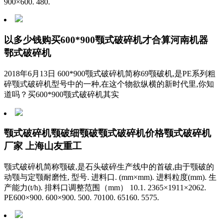
900×600. 480.
以多少钱购买600*900颚式破碎机才合算河南机器
鄂式破碎机
2018年6月13日 600*900颚式破碎机简称69颚破机,是PE系列粗
碎颚式破碎机型号中的一种,在这个物欲纵横的新时代里,你知
道吗？买600*900颚式破碎机其实
颚式破碎机颚破细颚破颚式破碎机价格颚式破碎机
厂家 上海山友重工
颚式破碎机简称颚破,是石头破碎生产线中的首破,由于颚破的
动颚与定颚耐磨性, 型号. 进料口. (mm×mm). 进料粒度(mm). 生
产能力(t/h). 排料口调整范围（mm） 10.1. 2365×1911×2062.
PE600×900. 600×900. 500. 70100. 65160. 5575.