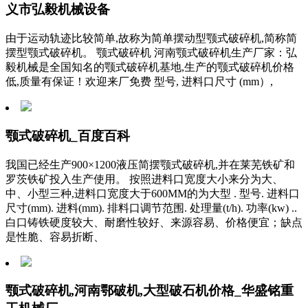
义市弘毅机械设备
由于运动轨迹比较简单,故称为简单摆动型颚式破碎机,简称简
摆型颚式破碎机。 颚式破碎机 河南颚式破碎机生产厂家：弘
毅机械是全国知名的颚式破碎机基地,生产的颚式破碎机价格
低,质量有保证！欢迎来厂免费 型号, 进料口尺寸 (mm）,
颚式破碎机_百度百科
我国已经生产900×1200液压简摆颚式破碎机,并在莱芜铁矿和
罗茨铁矿投入生产使用。 按照进料口宽度大小来分为大、
中、小型三种,进料口宽度大于600MM的为大型 . 型号. 进料口
尺寸(mm). 进料(mm). 排料口调节范围. 处理量(t/h). 功率(kw) ..
白口铸铁硬度较大、耐磨性较好、来源容易、价格便宜；缺点
是性脆、容易折断、
颚式破碎机,河南鄂破机,大型破石机价格_华盛铭重