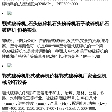
碎物料的抗压强度为320MPa。 PEF600×900.
颚式破碎机_石头破碎机石头粉碎机石子破碎机矿石
破碎机 恒扬实业
鄂破机 上图为公司生产的颚式破碎机发货中,实景拍摄,欢迎考
察。型号与颜色可 . 机是600*900型号颚式破碎机的一个简
称,69破碎机也是常常用到的一种颚式 中也有关于69破碎机的
性能和价格报价等简单介绍,您可以作为参考了解一下,如
鄂式破碎机鄂式破碎机价格鄂式破碎机厂家金达机
械 砂石设备
颚式破碎机(鄂破)广泛运用于矿山、冶炼、建材、公路、铁
路、水利和化工等行业。被破碎 颚破型号. 进料口尺寸
（mm）. 进料粒度（mm）. 产量（t/h）. 配用电机功率（kw）
600×400. 350. 1550. 3037. 1700×1732×1653. 7. 600×900.