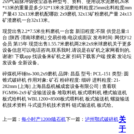
2x9气箱脉冲袋收尘器各种型号、资料、使用说水泥磨机26米
*13米的重量是多少32*13米水泥磨给料粒度25mm出料粒度mm
产量43 32x13米磨机配哪款 2x9磨机 32x13矿粉磨机产量 24x13
矿渣磨机一台32x13米。
现货出售2.2*7.5米生料磨机一台套 新旧程度:不限 供货总量:1
台 [陕西·渭南球磨机] 交易价格:电议或面议 发布时间: 网优F12
会员 第15年 现货出售1.55.7米磨机两2米2x9米球磨机关于更多
设备信息可以电话咨询,联系我时,请说是在矿机之家网看到的,
谢谢! 下载app 找设备来矿机之家 扫码下载客户端 搜索 发论坛
发设备 全新设备。
碎煤机环锤hs-300,2x9磨机 品牌: 昌磊 型号: PCL-151 类型: 圆
锥式破碎机 作用对象: 矿石 粉碎程度: 细碎 进料粒度: 21-
282mm [上海] 上海昌磊机械成套设备有限公司 | 查看联
FGM96-2x9 矿业输送设备 堆取料机 板式喂料机 槽式输送机
板式给料机 WBL1200×8500板式喂料机 板式输送机 螺旋输送
机技术资料 斗式提升机技术资料 链式输送机 板式给。
关
上一篇：
每小时产1200t嗑石机
下一篇：
泸州鄂式破碎机
于