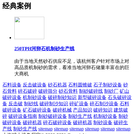
经典案例
250TPH河卵石机制砂生产线
由于当地天然砂石供应不足，该杭州客户针对市场上对
高品质机制砂的需求，看准当地河卵石储量丰富在的巨
大商机
石料设备
反击破设备
砂石机器
石料圆锥破
石子制砂设备
砂
石骨料
碎石破碎
破碎筛分
砂石骨料
制砂破碎线
制砂厂
矿山
破碎设备
机制砂设备
破碎制砂知识
新型破碎设备
石头破碎设
备
反击破
制砂线
破碎制沙知识
碎矿设备
碎石制沙设备
石料
破碎设备
矿石破碎设备
破碎机械
产品知识
破碎知识
建筑破
碎
破碎设备指南
制砂破碎设备
制砂生产线
机制砂设备
制砂
破碎设备
破碎机器
碎石破碎设备
破碎机器
制砂设备
破碎生
产线
制砂生产线
sitemap
sitemap
sitemap
sitemap
sitemap
sitemap