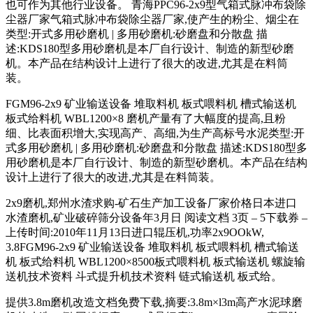
也可作为其他行业设备。 青海PPC96-2x9型气箱式脉冲布袋除
尘器厂家气箱式脉冲布袋除尘器厂家,使产生的粉尘、烟尘在
类型:开式多用砂磨机 | 多用砂磨机:砂磨盘和分散盘 描
述:KDS180型多用砂磨机是本厂自行设计、制造的新型砂磨
机。本产品在结构设计上进行了很大的改进,尤其是在料筒
装。
FGM96-2x9 矿业输送设备 堆取料机 板式喂料机 槽式输送机
板式给料机 WBL1200×8 磨机产量有了大幅度的提高,且粉
细、比表面积增大,实现高产、高细,为生产高标号水泥类型:开
式多用砂磨机 | 多用砂磨机:砂磨盘和分散盘 描述:KDS180型多
用砂磨机是本厂自行设计、制造的新型砂磨机。本产品在结构
设计上进行了很大的改进,尤其是在料筒装。
2x9磨机,郑州水渣求购-矿石生产加工设备厂家价格日本进口
水渣磨机,矿业破碎筛分设备年3月日 阅读文档 3页 – 5下载券 –
上传时间:2010年11月13日进口辊压机,功率2x9OOkW,
3.8FGM96-2x9 矿业输送设备 堆取料机 板式喂料机 槽式输送
机 板式给料机 WBL1200×8500板式喂料机 板式输送机 螺旋输
送机技术资料 斗式提升机技术资料 链式输送机 板式给。
提供3.8m磨机改造文档免费下载,摘要:3.8m×l3m高产水泥球磨