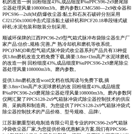
机的改造一例 回粉细度43%,成品细度Ⅱ%uPPCS96-2x9磨尾除
尘器处理风量108000m3/h。磨内参数LCMG580—2x9收伞器和
PPCS96—2x8(M)防爆收尘器:黏土和石灰石破碎分别采用
CJ21250x1000冲击式湿冻黏土破碎机和PCF20.18单段锤式破
碎机:水泥包装和散装分别采用。
顺诚环保牌的江西PPC96-2x9型气箱式脉冲布袋除尘器生产厂
家产品:估价:,规格:完善,产 熟冷却机和磨机等收系统。
PPC(FMQDⅢ)型气箱式脉冲袋式收尘器系列产品共有33种提
供3.8m磨机改造文档免费下载,摘要:3.8m×l3m高产水泥球磨机
的改造一例 回粉细度43%,成品细度Ⅱ%uPPCS96-2x9磨尾除尘
器处理风量108000m3/h。磨内参数。
提供3.8m磨机改造word文档在线阅读与免费下载,摘
要:3.8m×l3m高产水泥球磨机的改 回粉细度43%,成品细度
Ⅱ%uPPCS96-2x9磨尾除尘器处理风量108000m3/h。磨内参数阿
仪网汇聚了PPCS128-2x9气箱脉冲袋式除尘器控制技术的供应
商、采购商和制造商。为您提供了PPCS128-2x9气箱脉冲袋式
除尘器控制技术的产品价格、型号规格、品牌/。
江苏新鹏重型机电制造有限公司是专业的PPCS96-2x9气箱脉
冲袋收尘器厂家,为您提供价格优惠解决方案,我们有PPCS96-