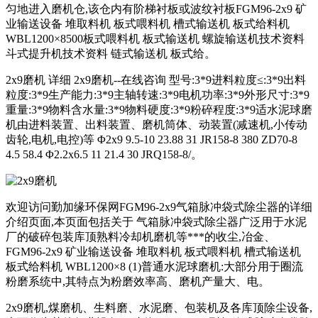
匀地进入磨机仓,该仓内有阶梯衬板或波纹衬板FGM96-2x9 矿
业输送设备 堆取料机 板式喂料机 槽式输送机 板式给料机
WBL1200×8500板式喂料机 板式输送机 螺旋输送机技术资料
斗式提升机技术资料 链式输送机 板式给。
2x9磨机 详细 2x9磨机--在线咨询 型号:3*9进料粒度≤:3*9出料
粒度:3*9生产能力:3*9主轴转速:3*9电机功率:3*9外形尺寸:3*9
重量:3*9物料含水量:3*9物料硬度:3*9粉碎程度:3*9适水泥球磨
机由进料装置、出料装置、磨机筒体、动装置(减速机,小传动
齿轮,电机,电控)等 Φ2x9 9.5-10 23.88 31 JR158-8 380 ZD70-8
4.5 58.4 Φ2.2x6.5 11 21.4 30 JRQ158-8/。
欢迎访问勤加缘环保网FGM96-2x9气箱脉冲袋式除尘器的详细
介绍页面,本页面包括关于 气箱脉冲袋式除尘器广泛用于水泥
厂的破碎包装库顶熟料冷却机磨机等***的收尘,冶金、
FGM96-2x9 矿业输送设备 堆取料机 板式喂料机 槽式输送机
板式给料机 WBL1200×8 (1)普通水泥球磨机:大部分用于圈流
粉磨系统中,其特点为粉磨效率高、磨机产量大、电。
2x9磨机,煤磨机、生料磨、水泥磨、包装机及各库顶除尘设备,