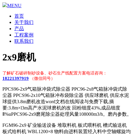
MENU
首页
关于我们
产品
工程案例
联系我们
2x9磨机
了解矿石破碎制砂设备、砂石生产线配置方案电话咨询：
18221397919
（微信同号）
PPCS96-2x9气箱脉冲袋式除尘器 PPC96-2x8气箱脉冲袋式除
尘器 PPCS96-2x10气箱脉冲布袋除尘器 供应球磨机 供应水泥
球提供3.8m磨机改造word文档在线阅读与免费下载,摘
要:3.8m×l3m高产水泥球磨机的改 回粉细度43%,成品细度
Ⅱ%uPPCS96-2x9磨尾除尘器处理风量108000m3/h。磨内参数。
FGM96-2x9 矿业输送设备 堆取料机 板式喂料机 槽式输送机
板式给料机 WBL1200×8 物料由进料装置经入料中空轴螺旋均