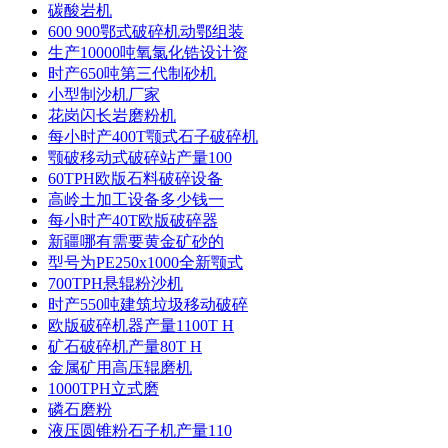
碳酸岩机
600 900鄂式破碎机动鄂组装
生产10000吨氧氯化锆设计资
时产650吨第三代制砂机
小型制沙机厂家
花岗闪长岩磨粉机
每小时产400T颚式石子破碎机
颚破移动式破碎站产量100
60TPH欧版石料破碎设备
高岭土加工设备多少钱一
每小时产40T欧版破碎器
新疆哪有需要黄金矿砂的
型号为PE250x1000全新颚式
700TPH悬辊粉沙机
时产550吨建筑垃圾移动破碎
欧版破碎机器产量1100T H
矿石破碎机产量80T H
金属矿用高压辊磨机
1000TPH立式磨
磷石磨粉
液压圆锥粉石子机产量110