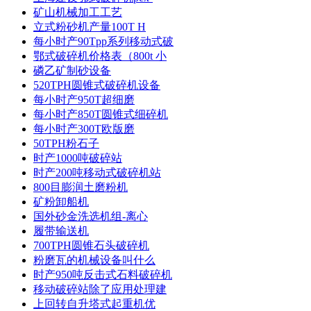
矿山机械加工工艺
立式粉砂机产量100T H
每小时产90Tpp系列移动式破
鄂式破碎机价格表（800t 小
磷乙矿制砂设备
520TPH圆锥式破碎机设备
每小时产950T超细磨
每小时产850T圆锥式细碎机
每小时产300T欧版磨
50TPH粉石子
时产1000吨破碎站
时产200吨移动式破碎机站
800目膨润土磨粉机
矿粉卸船机
国外砂金洗选机组-离心
履带输送机
700TPH圆锥石头破碎机
粉磨瓦的机械设备叫什么
时产950吨反击式石料破碎机
移动破碎站除了应用处理建
上回转自升塔式起重机优