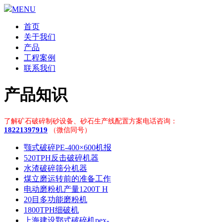
MENU
首页
关于我们
产品
工程案例
联系我们
产品知识
了解矿石破碎制砂设备、砂石生产线配置方案电话咨询：
18221397919
（微信同号）
颚式破碎PE-400×600机报
520TPH反击破碎机器
水渣破碎筛分机器
煤立磨运转前的准备工作
电动磨粉机产量1200T H
20目多功能磨粉机
1800TPH细破机
上海建设鄂式破碎机pex-