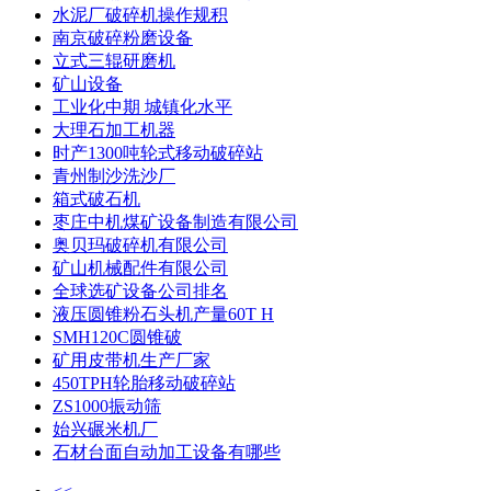
水泥厂破碎机操作规积
南京破碎粉磨设备
立式三辊研磨机
矿山设备
工业化中期 城镇化水平
大理石加工机器
时产1300吨轮式移动破碎站
青州制沙洗沙厂
箱式破石机
枣庄中机煤矿设备制造有限公司
奥贝玛破碎机有限公司
矿山机械配件有限公司
全球选矿设备公司排名
液压圆锥粉石头机产量60T H
SMH120C圆锥破
矿用皮带机生产厂家
450TPH轮胎移动破碎站
ZS1000振动筛
始兴碾米机厂
石材台面自动加工设备有哪些