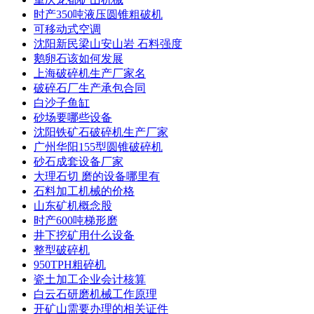
时产350吨液压圆锥粗破机
可移动式空调
沈阳新民梁山安山岩 石料强度
鹅卵石该如何发展
上海破碎机生产厂家名
破碎石厂生产承包合同
白沙子鱼缸
砂场要哪些设备
沈阳铁矿石破碎机生产厂家
广州华阳155型圆锥破碎机
砂石成套设备厂家
大理石切 磨的设备哪里有
石料加工机械的价格
山东矿机概念股
时产600吨梯形磨
井下挖矿用什么设备
整型破碎机
950TPH粗碎机
瓷土加工企业会计核算
白云石研磨机械工作原理
开矿山需要办理的相关证件