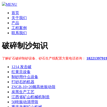
MENU
首页
关于我们
产品
工程案例
联系我们
破碎制沙知识
1822139791
了解矿石破碎制砂设备、砂石生产线配置方案电话咨询：
1214 发击破
红黄旦设备
制砂用什么设备
打砂石的机器
ZSGB-10×20频高效振动筛
炭黑生产工艺
江西省矿山机械机制造
50吨振动清理筛
重庆龙都矿山机械