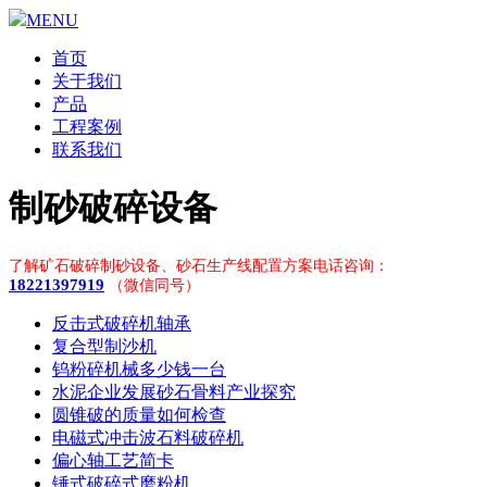
MENU
首页
关于我们
产品
工程案例
联系我们
制砂破碎设备
了解矿石破碎制砂设备、砂石生产线配置方案电话咨询：
18221397919
（微信同号）
反击式破碎机轴承
复合型制沙机
钨粉碎机械多少钱一台
水泥企业发展砂石骨料产业探究
圆锥破的质量如何检查
电磁式冲击波石料破碎机
偏心轴工艺简卡
锤式破碎式磨粉机