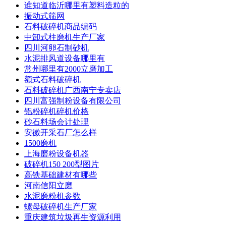
谁知道临沂哪里有塑料造粒的
振动式筛网
石料破碎机商品编码
中卸式柱磨机生产厂家
四川河卵石制砂机
水泥排风道设备哪里有
常州哪里有2000立磨加工
额式石料破碎机
石料破碎机广西南宁专卖店
四川富强制粉设备有限公司
铝粉碎机碎机价格
砂石料场会计处理
安徽开采石厂怎么样
1500磨机
上海磨粉设备机器
破碎机150 200型图片
高铁基础建材有哪些
河南信阳立磨
水泥磨粉机参数
螺母破碎机生产厂家
重庆建筑垃圾再生资源利用