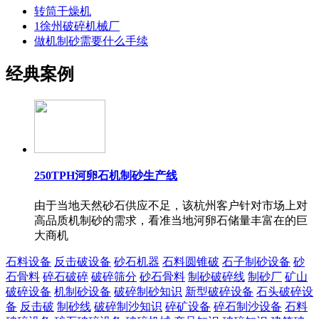
转筒干燥机
1徐州破碎机械厂
做机制砂需要什么手续
经典案例
250TPH河卵石机制砂生产线
由于当地天然砂石供应不足，该杭州客户针对市场上对
高品质机制砂的需求，看准当地河卵石储量丰富在的巨
大商机
石料设备
反击破设备
砂石机器
石料圆锥破
石子制砂设备
砂
石骨料
碎石破碎
破碎筛分
砂石骨料
制砂破碎线
制砂厂
矿山
破碎设备
机制砂设备
破碎制砂知识
新型破碎设备
石头破碎设
备
反击破
制砂线
破碎制沙知识
碎矿设备
碎石制沙设备
石料