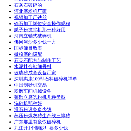
石灰石破碎的
河北磨粉机厂家
视频加工厂铁丝
碎石加工岗位安全操作规程
腻子粉搅拌机那一种好用
河南立轴式破碎机
佛冈河沙多少钱一方
国标筛目数表
微粉磨的级配
石英石配方与制作工艺
水泥拌合站细骨料
玻璃砂成套设备厂家
深圳惠康109型石料破碎机祥单
中国制砂机交易
粉磨车间机械设备
莱歇立磨选粉机几种类型
洗砂机那种好
滑石粉设备多少钱
蒸压粉煤灰砖生产线三排砖
广东那里有废铁破碎机
九江开1个制砂厂要多少钱