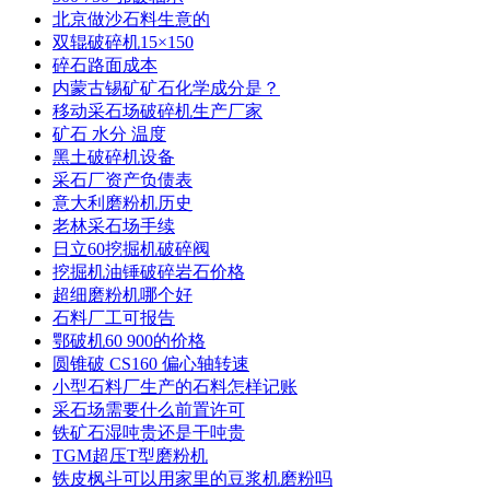
北京做沙石料生意的
双辊破碎机15×150
碎石路面成本
内蒙古锡矿矿石化学成分是？
移动采石场破碎机生产厂家
矿石 水分 温度
黑土破碎机设备
采石厂资产负债表
意大利磨粉机历史
老林采石场手续
日立60挖掘机破碎阀
挖掘机油锤破碎岩石价格
超细磨粉机哪个好
石料厂工可报告
鄂破机60 900的价格
圆锥破 CS160 偏心轴转速
小型石料厂生产的石料怎样记账
采石场需要什么前置许可
铁矿石湿吨贵还是干吨贵
TGM超压T型磨粉机
铁皮枫斗可以用家里的豆浆机磨粉吗