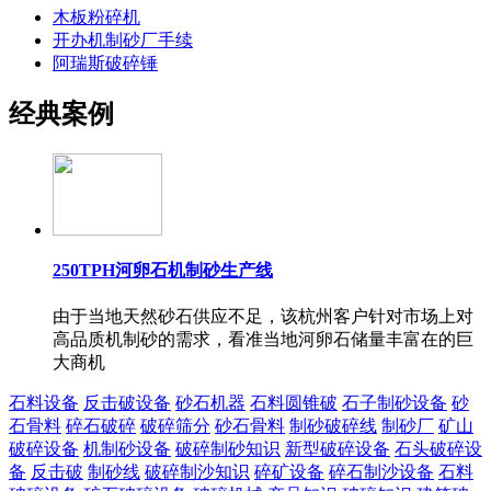
木板粉碎机
开办机制砂厂手续
阿瑞斯破碎锤
经典案例
250TPH河卵石机制砂生产线
由于当地天然砂石供应不足，该杭州客户针对市场上对
高品质机制砂的需求，看准当地河卵石储量丰富在的巨
大商机
石料设备
反击破设备
砂石机器
石料圆锥破
石子制砂设备
砂
石骨料
碎石破碎
破碎筛分
砂石骨料
制砂破碎线
制砂厂
矿山
破碎设备
机制砂设备
破碎制砂知识
新型破碎设备
石头破碎设
备
反击破
制砂线
破碎制沙知识
碎矿设备
碎石制沙设备
石料