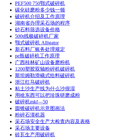
PEF500 750鄂式破碎机
碳化硅磨粉多少钱一顿
破碎机介绍及工作原理
湖南省办理采石场的程序
砂石料筛选设备价格
500t残极破碎机厂家
颚式破碎机 Alligator
新石料厂账务处理规定
pe瓶破碎机工作原理
广西桂林矿山设备磨粉机
1200塑胶双轴粉碎机破碎机
斯坦姆勒滑橇式给料破碎机
浙江红马破碎机
粘土沙生产线为什么沙很湿
用啥东西可以把珍珠研磨成粉
破碎机mkf—50
圆锥破碎机示意图画法
粉碎石漠机器
采石场安全生产大检查内容及表格
采石场主要设备
砖瓦生产用破碎机