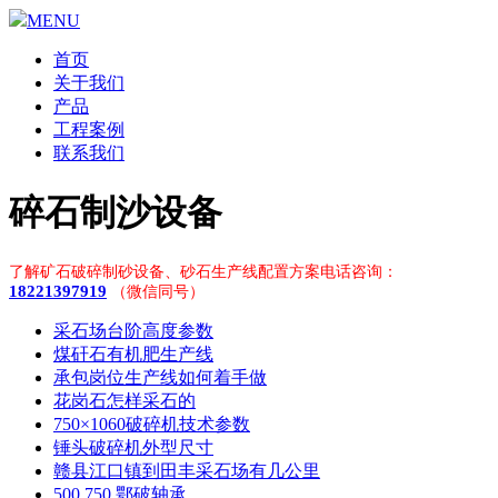
MENU
首页
关于我们
产品
工程案例
联系我们
碎石制沙设备
了解矿石破碎制砂设备、砂石生产线配置方案电话咨询：
18221397919
（微信同号）
采石场台阶高度参数
煤矸石有机肥生产线
承包岗位生产线如何着手做
花岗石怎样采石的
750×1060破碎机技术参数
锤头破碎机外型尺寸
赣县江口镇到田丰采石场有几公里
500 750 鄂破轴承