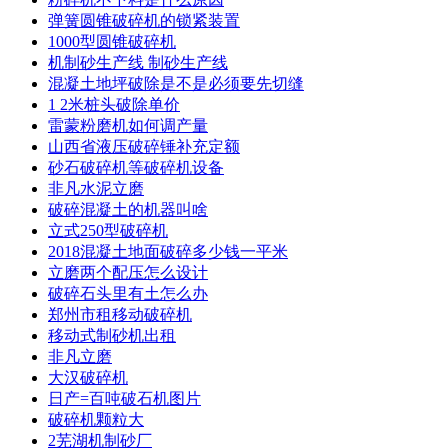
弹簧圆锥破碎机的锁紧装置
1000型圆锥破碎机
机制砂生产线 制砂生产线
混凝土地坪破除是不是必须要先切缝
1 2米桩头破除单价
雷蒙粉磨机如何调产量
山西省液压破碎锤补充定额
砂石破碎机等破碎机设备
非凡水泥立磨
破碎混凝土的机器叫啥
立式250型破碎机
2018混凝土地面破碎多少钱一平米
立磨两个配压怎么设计
破碎石头里有土怎么办
郑州市租移动破碎机
移动式制砂机出租
非凡立磨
大汉破碎机
日产=百吨破石机图片
破碎机颗粒大
2芜湖机制砂厂