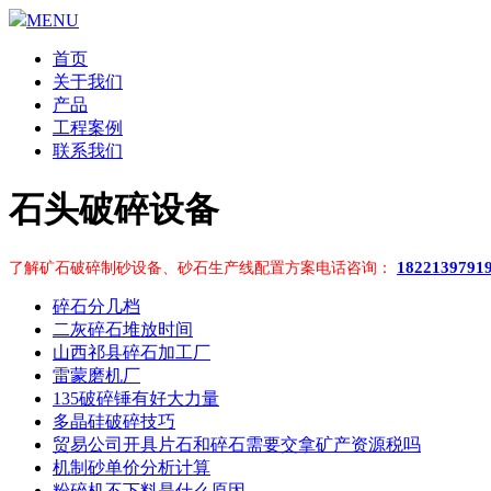
MENU
首页
关于我们
产品
工程案例
联系我们
石头破碎设备
1822139791
了解矿石破碎制砂设备、砂石生产线配置方案电话咨询：
碎石分几档
二灰碎石堆放时间
山西祁县碎石加工厂
雷蒙磨机厂
135破碎锤有好大力量
多晶硅破碎技巧
贸易公司开具片石和碎石需要交拿矿产资源税吗
机制砂单价分析计算
粉碎机不下料是什么原因