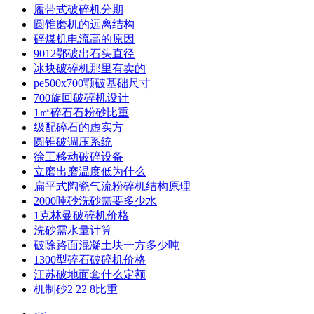
履带式破碎机分期
圆锥磨机的远离结构
碎煤机电流高的原因
9012鄂破出石头直径
冰块破碎机那里有卖的
pe500x700颚破基础尺寸
700旋回破碎机设计
1㎡碎石石粉砂比重
级配碎石的虚实方
圆锥破调压系统
徐工移动破碎设备
立磨出磨温度低为什么
扁平式陶瓷气流粉碎机结构原理
2000吨砂洗砂需要多少水
1克林曼破碎机价格
洗砂需水量计算
破除路面混凝土块一方多少吨
1300型碎石破碎机价格
江苏破地面套什么定额
机制砂2 22 8比重