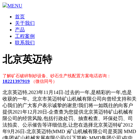
MENU
首页
关于我们
产品
工程案例
联系我们
北京英迈特
了解矿石破碎制砂设备、砂石生产线配置方案电话咨询：
18221397919
（微信同号）
北京英迈特,2023年11月14日-过去的一年,是精彩的一年,也是
收获的一年。北京市英迈特矿山机械有限公司向曾经支持和关
心我们的广大客户表示诚挚的谢意!我们将一如既往的向客户
提供2021年12月20日-企查查为您提供北京英迈特矿山机械有
限公司的经营风险,包括行政处罚、抽查检查、环保处罚、司
法拍卖、公示催告等详细信息,让您在选择北京英迈特矿2012
年9月26日-北京英迈特(MMD )矿山机械有限公司是英国 MMD
(集团)矿山机械发展有限公司(以下简称: MMD集团公司)在中