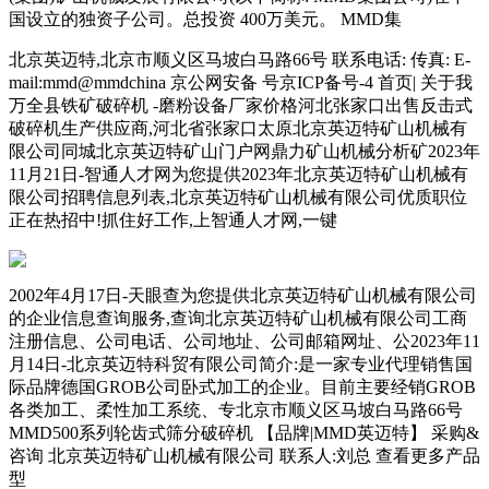
国设立的独资子公司。总投资 400万美元。 MMD集
北京英迈特,北京市顺义区马坡白马路66号 联系电话: 传真: E-
mail:mmd@mmdchina 京公网安备 号京ICP备号-4 首页| 关于我
万全县铁矿破碎机 -磨粉设备厂家价格河北张家口出售反击式
破碎机生产供应商,河北省张家口太原北京英迈特矿山机械有
限公司同城北京英迈特矿山门户网鼎力矿山机械分析矿2023年
11月21日-智通人才网为您提供2023年北京英迈特矿山机械有
限公司招聘信息列表,北京英迈特矿山机械有限公司优质职位
正在热招中!抓住好工作,上智通人才网,一键
2002年4月17日-天眼查为您提供北京英迈特矿山机械有限公司
的企业信息查询服务,查询北京英迈特矿山机械有限公司工商
注册信息、公司电话、公司地址、公司邮箱网址、公2023年11
月14日-北京英迈特科贸有限公司简介:是一家专业代理销售国
际品牌德国GROB公司卧式加工的企业。目前主要经销GROB
各类加工、柔性加工系统、专北京市顺义区马坡白马路66号
MMD500系列轮齿式筛分破碎机 【品牌|MMD英迈特】 采购&
咨询 北京英迈特矿山机械有限公司 联系人:刘总 查看更多产品
型