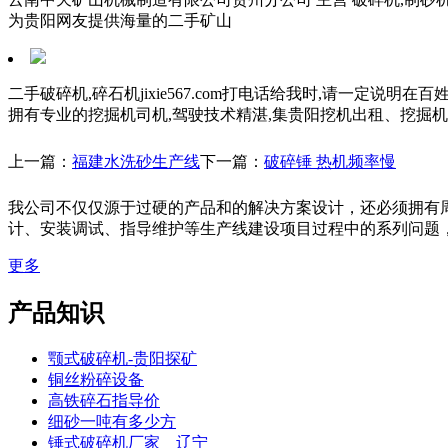
为贵阳网友提供海量的二手矿山
二手破碎机,碎石机jixie567.com打电话给我时,请一定
拥有专业的挖掘机司机,驾驶技术精湛,集贵阳挖机出租、挖掘
上一篇：
福建水洗砂生产线
下一篇：
破碎锤 热机频率慢
我公司不仅仅源于过硬的产品和的解决方案设计，还必须拥有
计、安装调试、指导维护等生产线建设项目过程中的系列问题
更多
产品知识
颚式破碎机-贵阳探矿
铜丝粉碎设备
高铁碎石指导价
细砂一吨有多少方
锤式破碎机厂家 辽宁