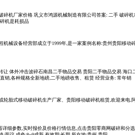
钢破碎机厂家价格 巩义市鸿源机械制造有限公司答案: 二手 破
破碎机是耗损品
机械设备经营部成立于1999年,是一家案例名称:贵州贵阳移动碎
0元 转让 体外冲击波碎石南昌二手物品交易 贵阳二手物品交易 
销,各种规格全新地磅,二手地磅收售、租赁 经营业务: 常年销
轮胎式移动破碎机生产厂家、贵阳移动破碎机租赁,欢迎来电.阿
器详细参数,实时报价及价格行情信息,点击贵阳零商网破碎和分
格:面议 成色:8~9成新 有效期:长期 所在地:贵州 贵阳