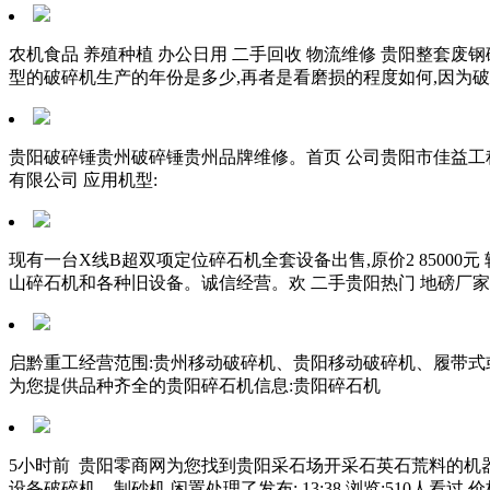
农机食品 养殖种植 办公日用 二手回收 物流维修 贵阳整套废
型的破碎机生产的年份是多少,再者是看磨损的程度如何,因为
贵阳破碎锤贵州破碎锤贵州品牌维修。首页 公司贵阳市佳益工程
有限公司 应用机型:
现有一台X线B超双项定位碎石机全套设备出售,原价2 8500
山碎石机和各种旧设备。诚信经营。欢 二手贵阳热门 地磅厂家直
启黔重工经营范围:贵州移动破碎机、贵阳移动破碎机、履带式或
为您提供品种齐全的贵阳碎石机信息:贵阳碎石机
5小时前 贵阳零商网为您找到贵阳采石场开采石英石荒料的机
设备破碎机、制砂机,闲置处理了发布: 13:38 浏览:510人看过 价