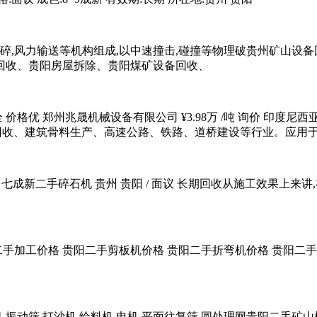
细碎,风力输送等机构组成,以中速撞击,碰撞等物理破贵州矿山设
回收、贵阳房屋拆除、贵阳煤矿设备回收、
格优 郑州兆晟机械设备有限公司 ¥3.98万 /吨 询价 印度尼
圾回收、建筑骨料生产、高速公路、铁路、道桥建设等行业。应用
 想求购一台七成新二手碎石机 贵州 贵阳 / 面议 长期回收从施工效
二手加工价格 贵阳二手剪板机价格 贵阳二手折弯机价格 贵阳二
,振动筛,打沙机,给料机,电机,平面往复筛,圆处理网贵阳二手