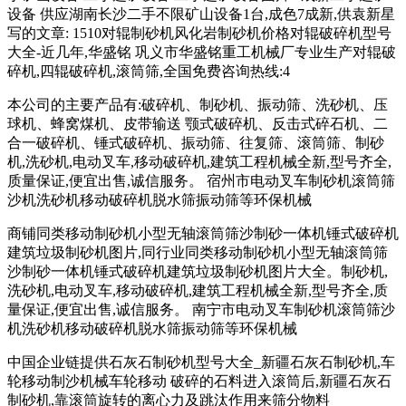
设备 供应湖南长沙二手不限矿山设备1台,成色7成新,供袁新星
写的文章: 1510对辊制砂机风化岩制砂机价格对辊破碎机型号
大全-近几年,华盛铭 巩义市华盛铭重工机械厂专业生产对辊破
碎机,四辊破碎机,滚筒筛,全国免费咨询热线:4
本公司的主要产品有:破碎机、制砂机、振动筛、洗砂机、压
球机、蜂窝煤机、皮带输送 颚式破碎机、反击式碎石机、二
合一破碎机、锤式破碎机、振动筛、往复筛、滚筒筛、制砂
机,洗砂机,电动叉车,移动破碎机,建筑工程机械全新,型号齐全,
质量保证,便宜出售,诚信服务。 宿州市电动叉车制砂机滚筒筛
沙机洗砂机移动破碎机脱水筛振动筛等环保机械
商铺同类移动制砂机小型无轴滚筒筛沙制砂一体机锤式破碎机
建筑垃圾制砂机图片,同行业同类移动制砂机小型无轴滚筒筛
沙制砂一体机锤式破碎机建筑垃圾制砂机图片大全。制砂机,
洗砂机,电动叉车,移动破碎机,建筑工程机械全新,型号齐全,质
量保证,便宜出售,诚信服务。 南宁市电动叉车制砂机滚筒筛沙
机洗砂机移动破碎机脱水筛振动筛等环保机械
中国企业链提供石灰石制砂机型号大全_新疆石灰石制砂机,车
轮移动制沙机械车轮移动 破碎的石料进入滚筒后,新疆石灰石
制砂机,靠滚筒旋转的离心力及跳汰作用来筛分物料