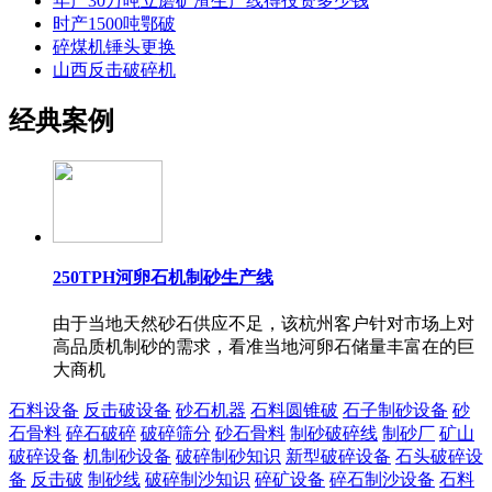
年产30万吨立磨矿渣生产线得投资多少钱
时产1500吨鄂破
碎煤机锤头更换
山西反击破碎机
经典案例
250TPH河卵石机制砂生产线
由于当地天然砂石供应不足，该杭州客户针对市场上对
高品质机制砂的需求，看准当地河卵石储量丰富在的巨
大商机
石料设备
反击破设备
砂石机器
石料圆锥破
石子制砂设备
砂
石骨料
碎石破碎
破碎筛分
砂石骨料
制砂破碎线
制砂厂
矿山
破碎设备
机制砂设备
破碎制砂知识
新型破碎设备
石头破碎设
备
反击破
制砂线
破碎制沙知识
碎矿设备
碎石制沙设备
石料