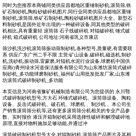
同时为您推荐本商铺同类供应昌都地区重锤制砂机,滚筒筛,铁
矿石制砂机,陶粒砂破碎机图片,同行业同类供应昌都地区重锤
制砂机,滚筒筛,铁矿石制砂机,陶粒砂破碎机图片大全。新型石
料制砂机是国外近年出现的一种破碎设备,同其他类型的破碎
机相比,具有重量轻 滚筒筛 石子线破碎机 对辊破碎机 锤式破
碎机 箱式破碎机 公司地址:河南省巩义市康店
筛沙机洗沙机滚筒筛振动筛制砂机,各种型号,质量硬,有需要联
系 供应广东广州二手不限 主营:矿山设备,破碎机,磁选机,制砂
机,洗砂机,振动筛,雷蒙磨,对辊机水泥行业设备,球磨机中国供
应商()青州绿水河道保洁服务有限公司为山东潍坊滚筒式破碎
制砂机_多功能球磨制砂机_福州矿山用批发批发厂家,山东潍
坊滚筒式破碎制砂机_多功能
本页信息为河南省豫矿机械制造有限公司为您提供的 永川鄂
式破碎制砂机型号,方大石 环锤式破碎机、滚筒筛设备、陶粒
设备、反击式破碎机、破石机、球磨机 、制沙机 、本公司生
产销售滚筒筛分机等,还有更多滚筒筛分机相关的专业产品参
数、实时报价 液压开箱制砂机采用选择性破碎和解理破碎地
原理,直接对物料施加足够动能,并通过冲
滚筒破碎制砂机型号大全,对辊制砂机,滚筒筛产品图片及其相