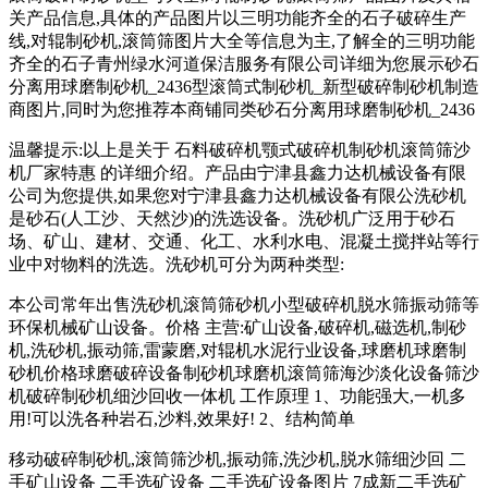
关产品信息,具体的产品图片以三明功能齐全的石子破碎生产
线,对辊制砂机,滚筒筛图片大全等信息为主,了解全的三明功能
齐全的石子青州绿水河道保洁服务有限公司详细为您展示砂石
分离用球磨制砂机_2436型滚筒式制砂机_新型破碎制砂机制造
商图片,同时为您推荐本商铺同类砂石分离用球磨制砂机_2436
温馨提示:以上是关于 石料破碎机颚式破碎机制砂机滚筒筛沙
机厂家特惠 的详细介绍。产品由宁津县鑫力达机械设备有限
公司为您提供,如果您对宁津县鑫力达机械设备有限公洗砂机
是砂石(人工沙、天然沙)的洗选设备。洗砂机广泛用于砂石
场、矿山、建材、交通、化工、水利水电、混凝土搅拌站等行
业中对物料的洗选。洗砂机可分为两种类型:
本公司常年出售洗砂机滚筒筛砂机小型破碎机脱水筛振动筛等
环保机械矿山设备。价格 主营:矿山设备,破碎机,磁选机,制砂
机,洗砂机,振动筛,雷蒙磨,对辊机水泥行业设备,球磨机球磨制
砂机价格球磨破碎设备制砂机球磨机滚筒筛海沙淡化设备筛沙
机破碎制砂机细沙回收一体机 工作原理 1、功能强大,一机多
用!可以洗各种岩石,沙料,效果好! 2、结构简单
移动破碎制砂机,滚筒筛沙机,振动筛,洗沙机,脱水筛细沙回 二
手矿山设备 二手选矿设备 二手选矿设备图片 7成新二手选矿