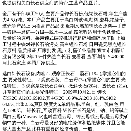
也提供相关白长石供应商的简介,主营产品,图片。
全厂有干部职工50人,主要产品钾长石粉,低钠长石粉,年生产能
力4.5万吨。本厂产品主要用于高白料玻璃,釉料,磨具,绝缘子,
玻壳等产品上,为提高产品品味,近期又增加钾长石原料—手选
—破碎—磨矿—分级—脱水—成品,该流程适用于含铁量低、
质量好的原料。采用预式破碎机进行粗碎和细碎,为了防止加
工过程中铁对钾长石的污染,高白锂长石粉 日用瓷无黑点锂长
石原料 品质保证 厂家批发 黑点 利磊矿业品牌 宜春市利磊矿
业有限公司 2年 15+件热选白长石 去看看 查看详情 ￥430.00
河北石家庄 弈腾厂家供应。
选白钾长石设备,内容:1. 观察正长石、霞石( 19# ),掌握它们的
主 要光性特征。 2.观察石英、白云母(7#),掌握它们的主要 光
性特征。 3.观察条纹长石(24#)、微斜长石(20#)、透长石 (21#),
并掌握它们的主要光性特征。2009年10月21日 钾长
石:K2O.Al2O3.6SiO2,其中K2O 16.9%,Al2O3 18.4%,SiO2
64.8%,比重2.56,莫氏硬度为6,单斜晶系,呈白、红、乳白色,熔
点1290℃。 钾长石_互动百科 钾长石长石是钾、钠、钙等碱金
属白云母(Muscovite)也叫普通云母、钾云母或云母,是云母类矿
物中的一种。白云母是良好的电绝缘体和热绝缘体,并且它能
够大量出产,因此具有重要的经济价值。一般。