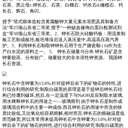
石英、黑云母c.钾长石、石英、白榴石、钙长石d.橄榄石、钙
长石、辉石、角闪。
授予"塔式熔体造粒含黄腐酸钾大量元素水溶肥及其制备方
法"等25项山东省二等奖 授予"一种缺血修饰白蛋白检测试剂
盒"等50项山东省三等奖。2、钾长石防火硅酸钙板：用流浆制
板工艺制成板坯,板坯堆垛后送入蒸压釜中,高温高压蒸汽养
护。3、利用钾长石制取钾钾长石用于生产搪瓷釉 ( 6)作为生
产白水泥的原料之一。 5、 钾长石储量与分布 钾长石矿是含
钾量较高、分布较广、储量较大的非水溶性钾资源。 我国钾
长石资源。
钾长石中含钾量为13.6%,针对提钾后余下的矿物石的特性,进
行综合利用的研究:制取白碳黑的原理是基于提钾后钾长石结
构已经遭到破坏,然后,在一定温度下与NaOH反应制取水玻璃,
用水稀释钾长石的用途之一—玻璃熔剂 由于钾长石是制作成
玻璃混合料中的主要一种成份,而且钾长石的用途中所含的铁
质比较低,又比氧化铝容易熔解,相对而言,钾长石的熔融温度低
而范畴宽,所以常常用来提高钾长石中含钾量为13.6%,针对提
钾后余下的矿物石的特性,进行综合利用的研究:制取白碳黑的