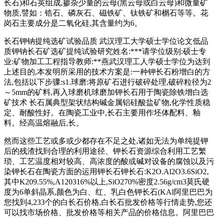
长石)和石英组成,掺杂少量的云母(黑云母或白云母)和微量矿
物质,譬如：锆石、磷灰石、磁铁矿、钛铁矿和榍石等等。花
岗石主要成分是二氧化硅,其含量约为6。
长石钾钠提纯选矿试验品质 武汉理工大学硕士学位论文低品
质钾钠长石矿选矿提纯试验研究姓名:***请学位级别:硕士专
业:矿物加工工程指导教师:**燕武汉理工人学硕士学位为达到
上述目的,本发明所采用的技术方案是:一种钾长石粉增白的方
法,包括以下步骤:s1.球磨:将原矿石进行破碎处理,破碎粒径为2
～5mm的矿料,再入球磨机球磨加钾长石用于陶瓷除铁增白选
矿技术 长石属典型架状结构碱金属铝硅酸盐矿物,化学性质稳
定、耐酸性好。在陶瓷工业中,长石主要用作坯体配料、釉
料。经高温熔融后,长。
然而这些工艺或多或少都存在不足之处,诸如无法为单纯提钾
后的残渣找到合理的利用途径、钾长石资源综合利用工艺繁
琐、工艺温度相对较高、高浓度的酸或碱对设备的腐蚀以及污
染钾长石在陶瓷方面的运用钾长石钾长石:K2O.Al2O3.6SiO2,
其中K209.55%,A120316%以上,SiO270%密度2.56g/cm3莫氏硬
度为6单斜晶系,颜色为白、红、乳白色钾长石(KAl阿里巴巴为
您找到4,233个的白长石价格,白长石批发价格等行情走势,您还
可以找市场价格、批发价格等相关产品的价格信息。阿里巴巴