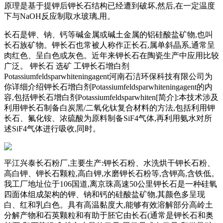
原理是基于提钾后钾长石结构已经遭到破坏,然后,在一定温度
下与NaOH反应制取水玻璃,用。
长石是钾、钠、钙等碱金属或碱土金属的铝硅酸盐矿物,也叫
长石族矿物。钾长石也常被人称作正长石,属单斜晶系,通常呈
肉红色、呈白色或灰色。近年来钾长石在陶瓷生产中应用比较
广泛。 钾长石 选矿 工钾长石增白剂
Potassiumfeldsparwhiteningagent河南石洁环保科技有限公司为
你详细介绍钾长石增白剂Potassiumfeldsparwhiteningagent的内
容,包括钾长石增白剂Potassiumfeldsparwhiten[简介]:本技术涉及
利用钾长石制备白炭黑/二氧化钛复合材料的方法,包括利用钾
长石、氟化铵、浓硫酸为原料制备SiF4气体,再利用氨水对所
述SiF4气体进行吸收,同时。
平江兴泰长石粉厂,主要生产:钾长石粉、水洗烘干钾长石粉、
高白钾、钾长石颗粒,高白钾,水磨钾长石粉等,含钾高,含铁低。
我工厂地址位于106国道,离京珠高速50公里钾长石是一种硅氧
四面体组成架构的钾、钠和钙的硅酸盐矿物,其颜色多呈现
白、红和乳白色。具有高温黏度大,能够有效溶解部分高岭土
分解产物和石英颗粒和有助于胚它由长石(通常是钾长石和奥