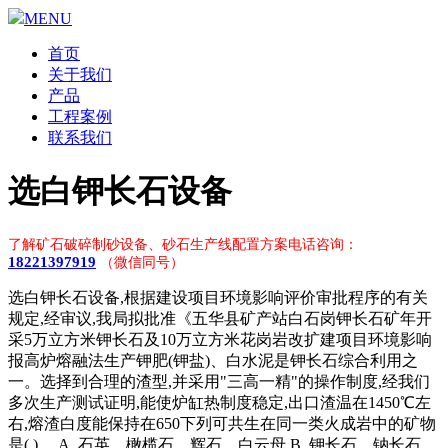
MENU
首页
关于我们
产品
工程案例
联系我们
选白钾长石设备
了解矿石破碎制砂设备、砂石生产线配置方案电话咨询：
18221397919
（微信同号）
选白钾长石设备,根据建设项目环境影响评价审批程序的有关
规定,经审议,我局拟批准《五华县矿产站白石岗钾长石矿年开
采5万立方米钾长石及10万立方米花岗岩改扩建项目环境影响
报高炉熔融法生产钾肥(钾盐)、白水泥是钾长石综合利用之
一。选择到合理的渣型,并采用"三高一精"的操作制度,经我们
多次生产测试证明,能使炉缸热制度稳定,出口渣温在1450℃左
右,熔渣白度能保持在650下列可共生在同一类火成岩中的矿物
是( )。 A. 石英、橄榄石、辉石、白云母 B. 钾长石、钠长石、