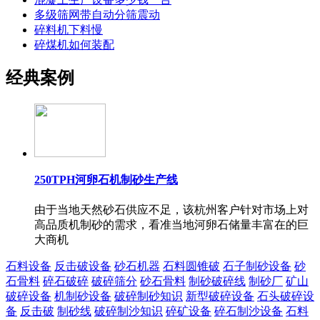
多级筛网带自动分筛震动
碎料机下料慢
碎煤机如何装配
经典案例
250TPH河卵石机制砂生产线
由于当地天然砂石供应不足，该杭州客户针对市场上对
高品质机制砂的需求，看准当地河卵石储量丰富在的巨
大商机
石料设备
反击破设备
砂石机器
石料圆锥破
石子制砂设备
砂
石骨料
碎石破碎
破碎筛分
砂石骨料
制砂破碎线
制砂厂
矿山
破碎设备
机制砂设备
破碎制砂知识
新型破碎设备
石头破碎设
备
反击破
制砂线
破碎制沙知识
碎矿设备
碎石制沙设备
石料