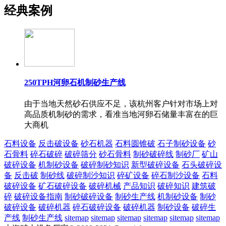
经典案例
250TPH河卵石机制砂生产线
由于当地天然砂石供应不足，该杭州客户针对市场上对
高品质机制砂的需求，看准当地河卵石储量丰富在的巨
大商机
石料设备
反击破设备
砂石机器
石料圆锥破
石子制砂设备
砂
石骨料
碎石破碎
破碎筛分
砂石骨料
制砂破碎线
制砂厂
矿山
破碎设备
机制砂设备
破碎制砂知识
新型破碎设备
石头破碎设
备
反击破
制砂线
破碎制沙知识
碎矿设备
碎石制沙设备
石料
破碎设备
矿石破碎设备
破碎机械
产品知识
破碎知识
建筑破
碎
破碎设备指南
制砂破碎设备
制砂生产线
机制砂设备
制砂
破碎设备
破碎机器
碎石破碎设备
破碎机器
制砂设备
破碎生
产线
制砂生产线
sitemap
sitemap
sitemap
sitemap
sitemap
sitemap