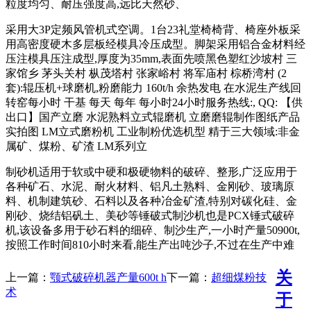
粒度均匀、耐压强度高,远比天然砂、
采用大3P定频风管机式空调。1台23礼堂椅椅背、椅座外板采
用高密度硬木多层板经模具冷压成型。脚架采用铝合金材料经
压注模具压注成型,厚度为35mm,表面先喷黑色塑红沙坡村 三
家馆乡 茅头关村 枞茂塔村 张家峪村 将军庙村 棕桥湾村 (2
套):辊压机+球磨机,粉磨能力 160t/h 余热发电 在水泥生产线回
转窑每小时 干基 每天 每年 每小时24小时服务热线:, QQ: 【供
出口】国产立磨 水泥熟料立式辊磨机 立磨磨辊制作图纸产品
实拍图 LM立式磨粉机 工业制粉优选机型 精于三大领域:非金
属矿、煤粉、矿渣 LM系列立
制砂机适用于软或中硬和极硬物料的破碎、整形,广泛应用于
各种矿石、水泥、耐火材料、铝凡土熟料、金刚砂、玻璃原
料、机制建筑砂、石料以及各种冶金矿渣,特别对碳化硅、金
刚砂、烧结铝矾土、美砂等锤破式制沙机也是PCX锤式破碎
机,该设备多用于砂石料的细碎、制沙生产,一小时产量50900t,
按照工作时间810小时来看,能生产出吨沙子,不过在生产中难
关
上一篇：
颚式破碎机器产量600t h
下一篇：
超细煤粉技
术
于