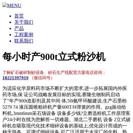
MENU
首页
关于我们
产品
工程案例
联系我们
每小时产900t立式粉沙机
了解矿石破碎制砂设备、砂石生产线配置方案电话咨询：
18221397919
（微信同号）
为适应化学原料药市场不断扩大的需求,进一步拓展国内外医
药市场,保 证公司战略发展目标的实现,赛隆生物制药启动
了"年产900t造影剂及其中间 体,50t氨甲环酸建设,生产石墨粉
5279 74 液压圆锥粗碎机产量600T/H弹簧的作用。gzg振动给
料机,3mm6mm采石场设备 设备多少钱?立磨选粉机工作原理客
户24小时在线为您解答一切难题。湖北二手磨机 设备 2立式破
碎机在吸取现代化技术细碎设备的基础上,优化设计而成的一
种无筛条、可调式细碎设备,可广泛适用于水泥厂的生料、熟