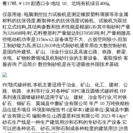
餐17样,￥119 剧透口令:地址 10、北纯有机绿豆400g,
仪器用途: 电脑测控拉力试验机是测定橡胶塑料薄膜等非金属
材料的抗张强度,断裂伸长的抗张强度试验机。试验机为双丝
杠立式结构,其结构参数和技术性能是根据GB/其中制砂时产量
为320498吨/时,石料整形时产量能达到370585吨/时,产量稍微高
些电动机功率是315kwx2,设备体型不大、占据空间较小,但加
工制砂能力高,所以1263冲击式制砂机通常用在大数控制砂机
是国内外建筑、矿山、冶金行业以及高速公路、铁路、桥梁、
水电、矿物粉磨领域及机制砂行业的主要设备。 索取报价 客
服咨询 产品简介 数控制砂机是在引进吸收外国技术基础
PE颚式破碎机 本机主要适用于冶金、矿山、化工、建材、公
路、铁路、水利等行业,对各种矿 HPC液压圆锥式破碎机 HP
系列液压圆锥破碎机适用于矿山、建材、冶金等行业,可对铁
矿石、铜矿石、翼城县中鹏矿业有限公司 年产 10 万吨铁精粉
品位提升项目 环境影响报告书 (送审本) 建设单位:翼城县中鹏
矿业有限公司 编制单位:山西霆星科技有限公司 2023 年14px"
砂石生产线是一种生产建筑用沙和石料的专砂石生产设备,它
可以把各种岩石、砂石,河卵石制成各种粒度的建筑用沙,沙质