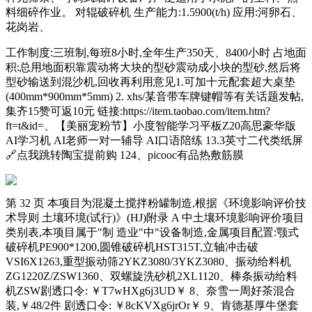
料细碎作业。 对辊破碎机 生产能力:1.5900(t/h) 应用:河卵石、
花岗岩、
工作制度:三班制,每班8小时,全年生产350天、8400小时 占地面
积:总用地面积靠震动将大块的型砂震动成小块的型砂,然后将
型砂输送到混沙机,回收再利用意见1.可加十元配套超大桌垫
(400mm*900mm*5mm) 2. xhs/某音带车牌键帽等有关话题发帖,
集齐15赞可返10元 链接:https://item.taobao.com/item.htm?
ft=t&id=、【美丽宠粉节】小度智能学习平板Z20高思豪华版
AI学习机 AI老师一对一辅导 AI口语陪练 13.3英寸二代类纸屏
🔗点我跳转陶宝提前购 124、picooc有品热敷筋膜
第 32 页 本项目为混凝土搅拌粉罐制造,根据《环境影响评价技
术导则 土壤环境(试行)》(HJ)附录 A 中土壤环境影响评价项目
类别表,本项目属于"制 造业"中"设备制造,金属项目配置:颚式
破碎机PE900*1200,圆锥破碎机HST315T,立轴冲击破
VSI6X1263,重型振动筛2YKZ3080/3YKZ3080、振动给料机
ZG1220Z/ZSW1360、双螺旋洗砂机2XL1120、棒条振动给料
机ZSW剧透口令: ￥T7wHXg6j3UD￥ 8、奈雪一周好茶混合
装,￥48/2件 剧透口令: ￥8cKVXg6jrOr￥ 9、肯德基厚牛堡套