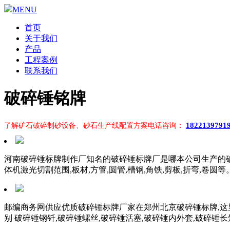
MENU
首页
关于我们
产品
工程案例
联系我们
破碎锤铭牌
1822139791
了解矿石破碎制砂设备、砂石生产线配置方案电话咨询：
河南破碎锤标牌制作厂知名的破碎锤标牌厂是哪本公司生产的破
体机激光切割范围,板材,方管,圆管,槽钢,角铁,剪板,折弯,卷圆
邮编商务网供应优质破碎锤标牌厂家在郑州北京破碎锤标牌,这
别 破碎锤钢钎,破碎锤螺丝,破碎锤活塞,破碎锤内外套,破碎锤