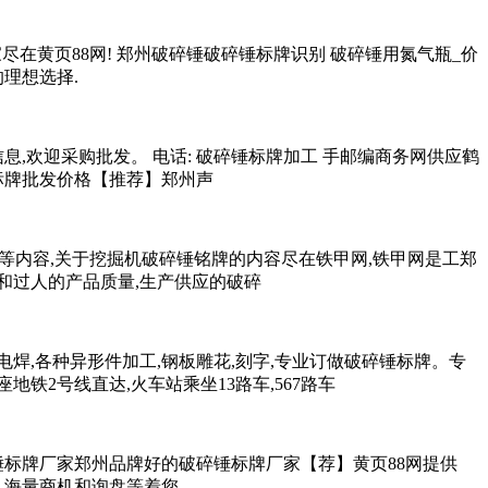
尽在黄页88网! 郑州破碎锤破碎锤标牌识别 破碎锤用氮气瓶_价
理想选择.
,欢迎采购批发。 电话: 破碎锤标牌加工 手邮编商务网供应鹤
标牌批发价格【推荐】郑州声
锤等内容,关于挖掘机破碎锤铭牌的内容尽在铁甲网,铁甲网是工郑
和过人的产品质量,生产供应的破碎
,电焊,各种异形件加工,钢板雕花,刻字,专业订做破碎锤标牌。专
铁2号线直达,火车站乘坐13路车,567路车
锤标牌厂家郑州品牌好的破碎锤标牌厂家【荐】黄页88网提供
,海量商机和询盘等着您。