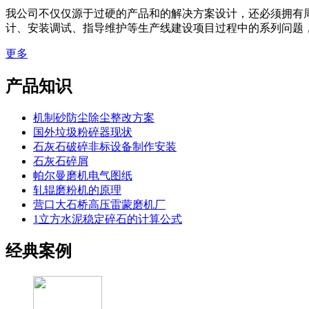
我公司不仅仅源于过硬的产品和的解决方案设计，还必须拥有
计、安装调试、指导维护等生产线建设项目过程中的系列问题
更多
产品知识
机制砂防尘除尘整改方案
国外垃圾粉碎器现状
石灰石破碎非标设备制作安装
石灰石碎屑
帕尔曼磨机电气图纸
轧辊磨粉机的原理
营口大石桥高压雷蒙磨机厂
1立方水泥稳定碎石的计算公式
经典案例