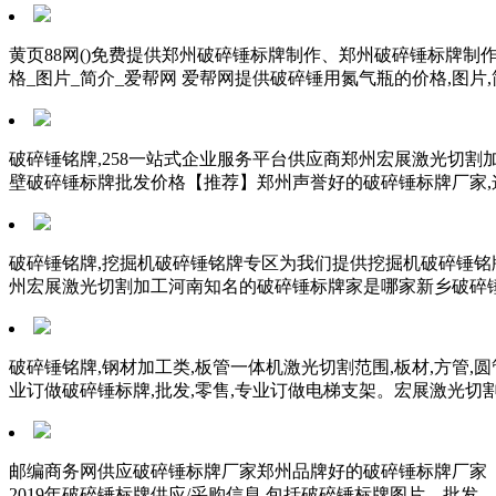
黄页88网()免费提供郑州破碎锤标牌制作、郑州破碎锤标牌制作
格_图片_简介_爱帮网 爱帮网提供破碎锤用氮气瓶的价格,图片
破碎锤铭牌,258一站式企业服务平台供应商郑州宏展激光切割
壁破碎锤标牌批发价格【推荐】郑州声誉好的破碎锤标牌厂家,
破碎锤铭牌,挖掘机破碎锤铭牌专区为我们提供挖掘机破碎锤铭牌
州宏展激光切割加工河南知名的破碎锤标牌家是哪家新乡破碎锤
破碎锤铭牌,钢材加工类,板管一体机激光切割范围,板材,方管,圆
业订做破碎锤标牌,批发,零售,专业订做电梯支架。宏展激光切割
邮编商务网供应破碎锤标牌厂家郑州品牌好的破碎锤标牌厂家【
2019年破碎锤标牌供应/采购信息,包括破碎锤标牌图片、批