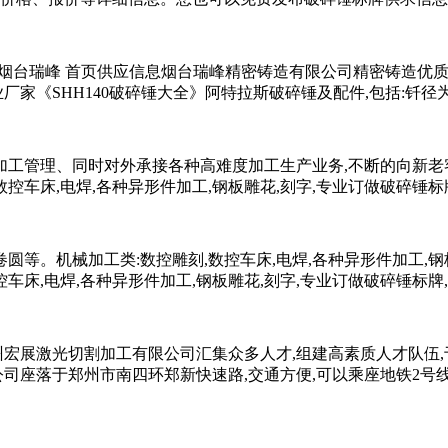
牌烟台瑞峰 首页供应信息烟台瑞峰精密铸造有限公司精密铸造优质
厂家《SHH140破碎锤大全》阿特拉斯破碎锤及配件,包括:钎径为135
司加工管理、同时对外承接各种高难度加工生产业务,不断的向新老
,数控车床,电焊,各种异形件加工,钢板雕花,刻字,专业订做破碎锤标
,卷圆等。机械加工类:数控雕刻,数控车床,电焊,各种异形件加工,钢
数控车床,电焊,各种异形件加工,钢板雕花,刻字,专业订做破碎锤标牌
州宏展激光切割加工有限公司汇集众多人才,组建高素质人才队伍
司座落于郑州市南四环郑新快速路,交通方便,可以乘座地铁2号线直达