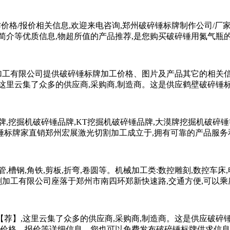
价格/报价相关信息,欢迎来电咨询,郑州破碎锤标牌制作公司/厂家
,简介等优质信息,物超所值的产品推荐,是您购买破碎锤用氮气瓶的
加工有限公司提供破碎锤标牌加工价格、图片及产品其它的相关信息
这里云集了众多的供应商,采购商,制造商。这是供应鹤壁破碎锤
,挖掘机破碎锤品牌,KT挖掘机破碎锤品牌,大漠牌挖掘机破碎
标牌家直销郑州宏展激光切割加工成立于,拥有可靠的产品服务
管,槽钢,角铁,剪板,折弯,卷圆等。机械加工类:数控雕刻,数控车床
加工有限公司座落于郑州市南四环郑新快速路,交通方便,可以乘座地
荐】,这里云集了众多的供应商,采购商,制造商。这是供应破碎
发、价格、报价等详细信息。您也可以免费发布破碎锤标牌供求信息