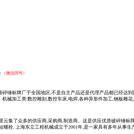
9
（微信同号）
碎锤标牌厂于全国地区,不是自主产品还是代理产品都已经达到国
等。机械加工类:数控雕刻,数控车床,电焊,各种异形件加工,钢板雕
里云集了众多的供应商,采购商,制造商。这是供应优质破碎锤标
长短螺栓. 上海东立工程机械成立于2001年,是一家具有多年从