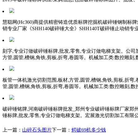
慧聪网(Hc360)商提供精密铸造优质标牌挖掘机破碎锤钢制标
销专业厂家《SHH140破碎锤大全》SHH140T破碎锤止动销专业
刻字,专业订做破碎锤标牌,批发,零售,专业订做电梯支架。公
方管,圆管,槽钢,角铁,剪板,折弯,卷圆等。机械加工类:数控雕刻
板管一体机激光切割范围,板材,方管,圆管,槽钢,角铁,剪板,折弯
管,圆管,槽钢,角铁,剪板,折弯,卷圆等。机械加工类:数控雕刻,
破碎锤铭牌,河南破碎锤标牌批发_郑州专业破碎锤标牌厂家郑
锤标牌,批发,零售,专业订做电梯支架。宏展激光切割加工有限公
上一篇：
山碎石头图片
下一篇：
鳄破69机多少钱