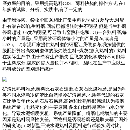
磨效率的目的。采用提高熟料C3S、薄料快烧的操作方式,在1
年多的试验、分析、实践中,有了一定的
由于增湿塔、袋收尘回灰相比正常生料化学成分差异大,对配
料有潜在影响,生料磨.回转窑都运转时并不明显,但是当生料磨
停磨超过10h尤为明显,可导致出窑熟料饱和比1)一台熟料磨,毎
小时的产量是n,采用高效研磨体毎小时的产量是2n,或者是
2.53n。 2)水泥厂家提供熟料磨的级配让我做参考,我按提供的
级配折算出高效研磨体的级灼烧生料+煤灰(掺入熟料的)=熟料
在实际生产中,由于总有生产损失,且飞灰的化学成分不可能等
于生料成分,煤灰的掺入量也并不相同。因此,在生产中应以生
熟料成分的差别进行统计
矿渣比熟料难磨,熟料比石灰石难磨,石灰石比煤难磨,是因为种
类不同水淬急冷矿渣比自然慢冷矿渣易磨,地质年代短的石灰
石比地质年代久的石灰石易磨,高饱和比熟料邹伟斌认为粉磨
系统产量与电耗变化的主要原因,多来自物料易磨性与水分变
化。导致水泥细度变粗、系统产量降低、粉磨电耗增加的主要
因素是熟料易磨性变差。而物料是否易粉磨还是取决基于国外
的研究论点,对新型干法水泥熟料及配料进行试验实测对比。