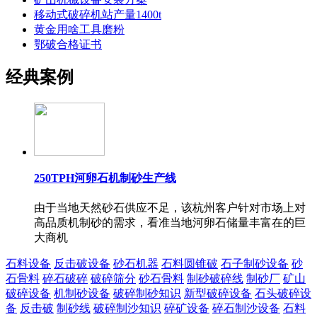
移动式破碎机站产量1400t
黄金用啥工具磨粉
鄂破合格证书
经典案例
250TPH河卵石机制砂生产线
由于当地天然砂石供应不足，该杭州客户针对市场上对
高品质机制砂的需求，看准当地河卵石储量丰富在的巨
大商机
石料设备
反击破设备
砂石机器
石料圆锥破
石子制砂设备
砂
石骨料
碎石破碎
破碎筛分
砂石骨料
制砂破碎线
制砂厂
矿山
破碎设备
机制砂设备
破碎制砂知识
新型破碎设备
石头破碎设
备
反击破
制砂线
破碎制沙知识
碎矿设备
碎石制沙设备
石料