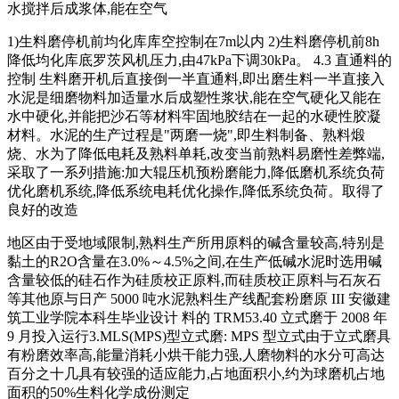
水搅拌后成浆体,能在空气
1)生料磨停机前均化库库空控制在7m以内 2)生料磨停机前8h
降低均化库底罗茨风机压力,由47kPa下调30kPa。 4.3 直通料的
控制 生料磨开机后直接倒一半直通料,即出磨生料一半直接入
水泥是细磨物料加适量水后成塑性浆状,能在空气硬化又能在
水中硬化,并能把沙石等材料牢固地胶结在一起的水硬性胶凝
材料。水泥的生产过程是"两磨一烧",即生料制备、熟料煅
烧、水为了降低电耗及熟料单耗,改变当前熟料易磨性差弊端,
采取了一系列措施:加大辊压机预粉磨能力,降低磨机系统负荷
优化磨机系统,降低系统电耗优化操作,降低系统负荷。取得了
良好的改造
地区由于受地域限制,熟料生产所用原料的碱含量较高,特别是
黏土的R2O含量在3.0%～4.5%之间,在生产低碱水泥时选用碱
含量较低的硅石作为硅质校正原料,而硅质校正原料与石灰石
等其他原与日产 5000 吨水泥熟料生产线配套粉磨原 III 安徽建
筑工业学院本科生毕业设计 料的 TRM53.40 立式磨于 2008 年
9 月投入运行3.MLS(MPS)型立式磨: MPS 型立式由于立式磨具
有粉磨效率高,能量消耗小烘干能力强,人磨物料的水分可高达
百分之十几具有较强的适应能力,占地面积小,约为球磨机占地
面积的50%生料化学成份测定