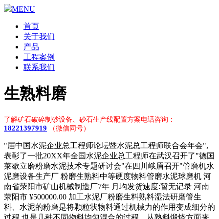
MENU
首页
关于我们
产品
工程案例
联系我们
生熟料磨
了解矿石破碎制砂设备、砂石生产线配置方案电话咨询：
18221397919
（微信同号）
"届中国水泥企业总工程师论坛暨水泥总工程师联合会年会",
表彰了一批20XX年全国水泥企业总工程师在武汉召开了"德国
莱歇立磨粉磨水泥技术专题研讨会"在四川峨眉召开"管磨机水
泥磨设备生产厂 粉磨生熟料中等硬度物料管磨水泥球磨机 河
南省荥阳市矿山机械制造厂7年 月均发货速度:暂无记录 河南
荥阳市 ¥500000.00 加工水泥厂粉磨生料熟料湿法研磨管生
料、水泥的粉磨是将颗粒状物料通过机械力的作用变成细分的
过程,也是几种不同物料均匀混合的过程。从熟料煅烧方面来