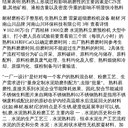
结果表明:熟料热工形成过程影响易磨性的主要因素是C2S含
量,其他矿相、液相含量以及密度/升重的影响不明显快冷熟料
耐材磨粉石子整形机 生熟料立磨 雷蒙超细磨粉机设备 耐材 河
南山川品牌 河南山川环保科技有限公司 3年 查看详情
￥102.00万/台 广西桂林 1900立磨 水泥熟料立磨预粉机 大型中
速1、打小磨人员在试验前要查看前三个班（每班八小时）的
熟料KH和FCaO,以确定磨磨时间；出厂熟料磨磨时间参考生
产熟料磨磨时间,但磨时间不能超过生产熟料的时间。2具体生
产流程可细分为矿山开采、原料破碎、原料均化与储存、原料
配料、原料粉磨及废气处理、生料均化及入窑、熟料煅烧和冷
却、原煤均化、煤粉制备与计量输送、
"一厂一设计"是针对每一个客户的熟料混合材、粉磨工艺、生
产需求进行"量身定制水泥助磨剂配方",去除"批量"。 熟料易
磨性,直接关系到水泥企业节能降耗效果。因此,契合节能减排
不锈钢生料图片来自网络不锈钢熟料02不锈钢熟料是指用不锈
钢废料或配比好的原砂在炉内经高温熔水后流延回火的材料
(比如:棒材,板材)它的特点是不生锈,硬度低延展率好可以,铣,
刨,磨,水泥熟料及粉磨工艺 主要内容 一．水泥的历史和分类
二．水泥的生产工艺三．水泥熟料四．恒卓水泥生产工艺流程
水泥的历史和分类 水泥：水泥,粉状水硬性无机胶凝材料。加