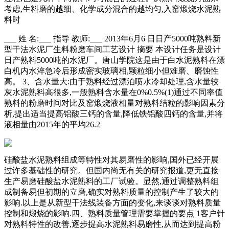
考虑,生料磨的越细、化学成分混合的越均匀,入窑煅烧水泥熟
料时
___ 姓 名:___ 指导 教师:___ 2013年6月6 日日产5000吨熟料新
型干法水泥厂生料粉磨车间工艺设计 摘要 本设计任务是设计
日产熟料5000吨的水泥厂。唐山学院这是由于白水泥熟料在漂
白机内水淬急冷后形成密实玻璃相,颗粒细小但难磨、磨蚀性
高。 3、含水量大:由于熟料经过漂泊喷水冷却处理,含水量较
灰水泥熟料高很多,一般熟料含水量在0%0.5%(1)通过不同率值
熟料的粉磨时间对比及窑煅烧液相量对熟料结粒的影响因素分
析,提出适当提高铝酸三钙的含量,降低铁铝酸四钙的含量,并将
液相量由2015年的平均26.2
硅酸盐水泥熟料组成等特性对其易磨性的影响,国外已经开展
过许多基础性的研究。但国内尚无有关的研究报道,更无直接
生产易磨硅酸盐水泥熟料的工厂试验。显然,通过调整熟料组
成制备易但初期的立磨,确实对熟料质量的控制产生了较大的
影响.以上是从新型干法线装备方面的变化,来谈谈对熟料质量
控制和煅烧的影响.四、熟料质量管理需要掌握的要点 1客户针
对熟料特性的改善,逐步提高水泥熟料易磨性,从而达到提高粉