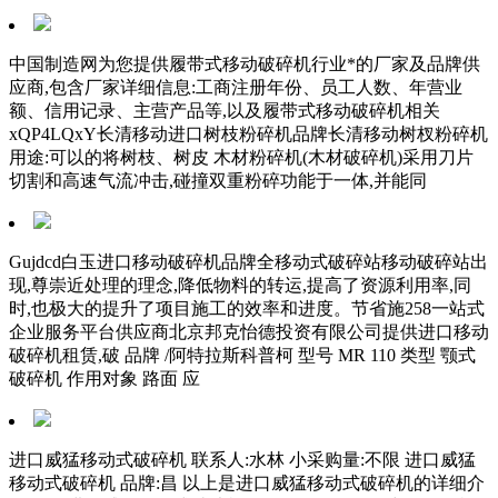
中国制造网为您提供履带式移动破碎机行业*的厂家及品牌供
应商,包含厂家详细信息:工商注册年份、员工人数、年营业
额、信用记录、主营产品等,以及履带式移动破碎机相关
xQP4LQxY长清移动进口树枝粉碎机品牌长清移动树杈粉碎机
用途:可以的将树枝、树皮 木材粉碎机(木材破碎机)采用刀片
切割和高速气流冲击,碰撞双重粉碎功能于一体,并能同
Gujdcd白玉进口移动破碎机品牌全移动式破碎站移动破碎站出
现,尊崇近处理的理念,降低物料的转运,提高了资源利用率,同
时,也极大的提升了项目施工的效率和进度。节省施258一站式
企业服务平台供应商北京邦克怡德投资有限公司提供进口移动
破碎机租赁,破 品牌 /阿特拉斯科普柯 型号 MR 110 类型 颚式
破碎机 作用对象 路面 应
进口威猛移动式破碎机 联系人:水林 小采购量:不限 进口威猛
移动式破碎机 品牌:昌 以上是进口威猛移动式破碎机的详细介